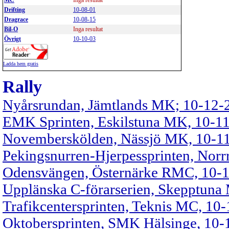
MC
Inga resultat
Drifting
10-08-01
Dragrace
10-08-15
Bil-O
Inga resultat
Övrigt
10-10-03
Ladda hem gratis
Rally
Nyårsrundan, Jämtlands MK; 10-12-
EMK Sprinten, Eskilstuna MK, 10-1
Novemberskölden, Nässjö MK, 10-1
Pekingsnurren-Hjerpessprinten, Nor
Odensvängen, Östernärke RMC, 10-
Upplänska C-förarserien, Skepptuna
Trafikcentersprinten, Teknis MC, 10
Oktobersprinten, SMK Hälsinge, 10-