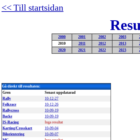
<< Till startsidan
Resu
2000
2001
2002
2003
2010
2011
2012
2013
2020
2021
2022
2023
Gå direkt till resultaten:
Gren
Senast uppdatarad
Rally
10-12-27
Folkrace
10-12-26
Rallycro
s
s
10-09-19
Backe
10-09-19
IS-Racing
Inga resultat
Karting/Crosskart
10-09-04
Bilorientering
10-09-07