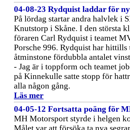
04-08-23 Rydquist laddar för n
På lördag startar andra halvlek i
Knutstorp i Skåne. I den största kl
föraren Carl Rydquist i teamet M
Porsche 996. Rydquist har hittills 
åtminstone fördubbla antalet vinst
- Jag är i toppform och teamet jobb
på Kinnekulle satte stopp för hat
alla någon gång.
Läs mer
04-05-12 Fortsatta poäng för M
MH Motorsport styrde i helgen kosa
Målet var att försöka ta nya segra