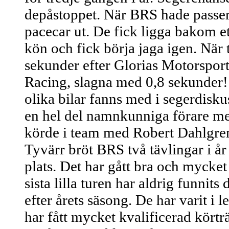
depåstoppet. När BRS hade passer
pacecar ut. De fick ligga bakom ett
kön och fick börja jaga igen. När 
sekunder efter Glorias Motorspor
Racing, slagna med 0,8 sekunder!
olika bilar fanns med i segerdisku
en hel del namnkunniga förare med
körde i team med Robert Dahlgren
Tyvärr bröt BRS två tävlingar i år
plats. Det har gått bra och mycke
sista lilla turen har aldrig funni
efter årets säsong. De har varit 
har fått mycket kvalificerad körtr