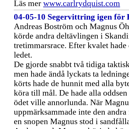
Läs mer
www.carlrydquist.com
04-05-10 Segervittring igen fö
Andreas Boström och Magnus Öhma
körde andra deltävlingen i Skand
tretimmarsrace. Efter kvalet hade d
ledet.
De gjorde snabbt två tidiga takti
men hade ändå lyckats ta ledninge
körts hade de hunnit med alla byt
köra till mål. De hade alla oddsen
ödet ville annorlunda. När Magnu
uppmärksammade inte den andra f
en snopen Magnus stod i sandfål