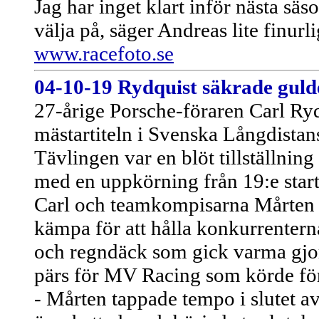
Jag har inget klart inför nästa säso
välja på, säger Andreas lite finur
www.racefoto.se
04-10-19
Rydquist säkrade gulde
27-årige Porsche-föraren Carl Ryd
mästartiteln i Svenska Långdistan
Tävlingen var en blöt tillställnin
med en uppkörning från 19:e startp
Carl och teamkompisarna Mårten 
kämpa för att hålla konkurrenter
och regndäck som gick varma gjor
pärs för MV Racing som körde fö
- Mårten tappade tempo i slutet av