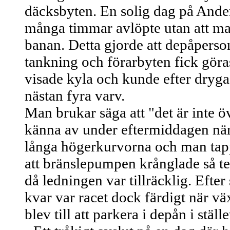
däcksbyten. En solig dag på Anders
många timmar avlöpte utan att ma
banan. Detta gjorde att depåperso
tankning och förarbyten fick göra
visade kyla och kunde efter dryg
nästan fyra varv.
Man brukar säga att "det är inte ö
känna av under eftermiddagen när 
långa högerkurvorna och man tapp
att bränslepumpen krånglade så tea
då ledningen var tillräcklig. Eft
kvar var racet dock färdigt när vä
blev till att parkera i depån i ställe