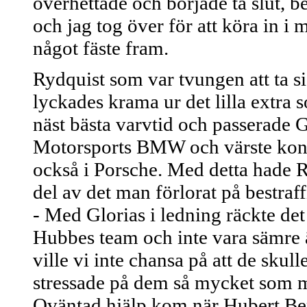
överhettade och började ta slut, b
och jag tog över för att köra in i
något fäste fram.
Rydquist som var tvungen att ta s
lyckades krama ur det lilla extra
näst bästa varvtid och passerade
Motorsports BMW och värste kon
också i Porsche. Med detta hade 
del av det man förlorat på bestraff
- Med Glorias i ledning räckte det
Hubbes team och inte vara sämre 
ville vi inte chansa på att de skull
stressade på dem så mycket som m
Oväntad hjälp kom när Hubert Be