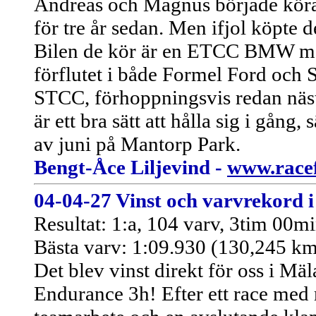
Andreas och Magnus började kör
för tre år sedan. Men ifjol köpte d
Bilen de kör är en ETCC BMW me
förflutet i både Formel Ford och 
STCC, förhoppningsvis redan näst
är ett bra sätt att hålla sig i gång,
av juni på Mantorp Park.
Bengt-Åce Liljevind -
www.racef
04-04-27 Vinst och varvrekord 
Resultat: 1:a, 104 varv, 3tim 00m
Bästa varv: 1:09.930 (130,245 km
Det blev vinst direkt för oss i M
Endurance 3h! Efter ett race med 