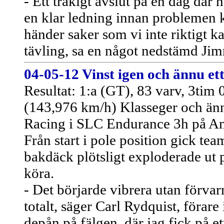
- Ett tråkigt avslut på en dag där h
en klar ledning innan problemen 
händer saker som vi inte riktigt ka
tävling, sa en något nedstämd Jim
04-05-12 Vinst igen och ännu e
Resultat: 1:a (GT), 83 varv, 3tim
(143,976 km/h) Klasseger och änn
Racing i SLC Endurance 3h på An
Från start i pole position gick tea
bakdäck plötsligt exploderade ut 
köra.
- Det börjarde vibrera utan förvar
totalt, säger Carl Rydquist, förare
depån på fälgen, där jag fick på e