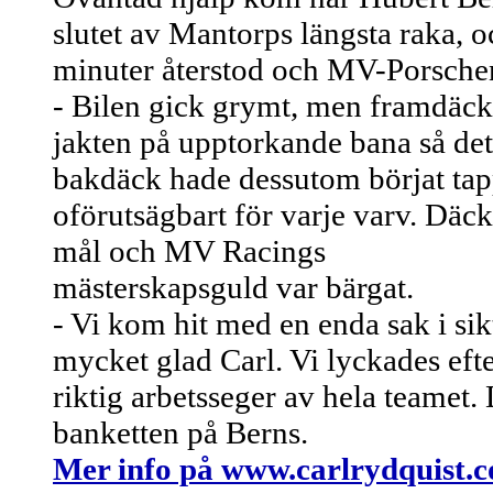
slutet av Mantorps längsta raka, o
minuter återstod och MV-Porsche
- Bilen gick grymt, men framdäcke
jakten på upptorkande bana så det 
bakdäck hade dessutom börjat tap
oförutsägbart för varje varv. Däcke
mål och MV Racings
mästerskapsguld var bärgat.
- Vi kom hit med en enda sak i sik
mycket glad Carl. Vi lyckades efte
riktig arbetsseger av hela teamet. 
banketten på Berns.
Mer info på www.carlrydquist.