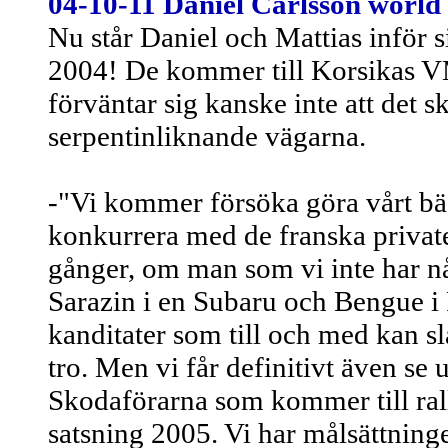
04-10-11 Daniel Carlsson world 
Nu står Daniel och Mattias inför 
2004! De kommer till Korsikas VM
förväntar sig kanske inte att det s
serpentinliknande vägarna.
-"Vi kommer försöka göra vårt bäst
konkurrera med de franska privat
gånger, om man som vi inte har någ
Sarazin i en Subaru och Bengue i P
kanditater som till och med kan s
tro. Men vi får definitivt även se
Skodaförarna som kommer till rall
satsning 2005. Vi har målsättninge