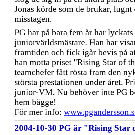
Jonas körde som de brukar, lugnt 
misstagen.
PG har på bara fem år har lyckats 
juniorvärldsmästare. Han har visat
framtiden och fick igår bevis på a
han motta priset "Rising Star of t
teamchefer fått rösta fram den ny
största prestationen under året. Pri
junior-VM. Nu behöver inte PG be
hem bägge!
För mer info:
www.pgandersson.s
2004-10-30
PG är "Rising Star 