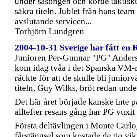
under säsongen och körde taktiskt 
säkra titeln. Jublet från hans tea
avslutande servicen...
Torbjörn Lundgren
2004-10-31
Sverige har fått en 
Junioren Per-Gunnar "PG" Anders
kom idag tvåa i det Spanska VM-
räckte för att de skulle bli junio
titeln, Guy Wilks, bröt redan unde
Det här året började kanske inte p
alltefter resans gång har PG vuxi
Första deltävlingen i Monte Carlo, 
fårstängsel som kostade de tio vik