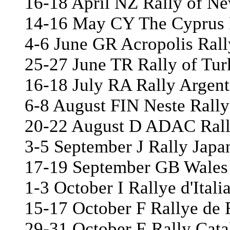
16-18 April NZ Rally of N
14-16 May CY The Cyprus 
4-6 June GR Acropolis Rall
25-27 June TR Rally of Tur
16-18 July RA Rally Argent
6-8 August FIN Neste Rally
20-22 August D ADAC Rall
3-5 September J Rally Japa
17-19 September GB Wales
1-3 October I Rallye d'Itali
15-17 October F Rallye de 
29-31 October E Rally Cata