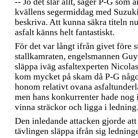
-- Jo det slår allt, säger P-G som
kvällens segermiddag med Suzuki-f
beskriva. Att kunna säkra titeln n
asfalt känns helt fantastiskt.
För det var långt ifrån givet före 
stallkamraten, engelsmannen Guy 
släppa iväg asfaltexperten Nicolas
kom mycket på skam då P-G något 
honom relativt ovana asfaltunderla
men hans konkurrenter hade nog in
vinna sträckor och ligga i ledning.
Den inledande attacken gjorde att 
tävlingen släppa ifrån sig ledning