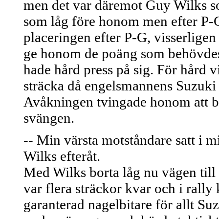
men det var däremot Guy Wilks som
som låg före honom men efter P-G 
placeringen efter P-G, visserligen
ge honom de poäng som behövdes f
hade hård press på sig. För hård 
sträcka då engelsmannens Suzuki g
Avåkningen tvingade honom att br
svängen.
-- Min värsta motståndare satt i 
Wilks efteråt.
Med Wilks borta låg nu vägen til
var flera sträckor kvar och i rally
garanterad nagelbitare för allt Su