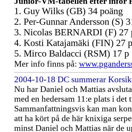
Junior-VM-tabellen efter inför 
1. Guy Wilks (GB) 34 poäng
2. Per-Gunnar Andersson (S) 3
3. Nicolas BERNARDI (F) 27 
4. Kosti Katajamäki (FIN) 27 
5. Mirco Baldacci (RSM) 17 p
Mer info finns på:
www.pganderss
2004-10-18 DC summerar Korsik
Nu har Daniel och Mattias avsluta
med en hedersam 11:e plats i det 
Sammanfattningsvis kan man konst
att ha kört på de här knixiga serp
minst Daniel och Mattias när de 