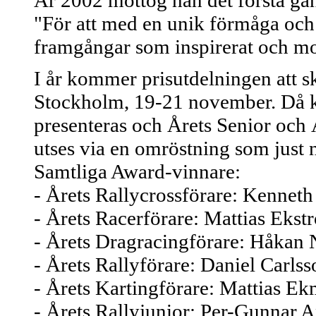
År 2002 mottog han det första gå
"För att med en unik förmåga och 
framgångar som inspirerat och mot
I år kommer prisutdelningen att 
Stockholm, 19-21 november. Då k
presenteras och Årets Senior och 
utses via en omröstning som just 
Samtliga Award-vinnare:
- Årets Rallycrossförare: Kennet
- Årets Racerförare: Mattias Ekst
- Årets Dragracingförare: Håkan 
- Årets Rallyförare: Daniel Carlss
- Årets Kartingförare: Mattias E
- Årets Rallyjunior: Per-Gunnar 