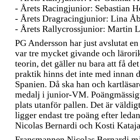
- Årets Racingjunior: Sebastian 
- Årets Dragracingjunior: Lina Åb
- Årets Rallycrossjunior: Martin 
PG Andersson har just avslutat en t
var tre mycket givande och lärorik
teorin, det gäller nu bara att få d
praktik hinns det inte med innan 
Spanien. Då ska han och kartläsa
medalj i junior-VM. Poängmässigt k
plats utanför pallen. Det är väldig
ligger endast tre poäng efter led
Nicolas Bernardi och Kosti Kataj
Fransmannen Nicolas Bernardi måst