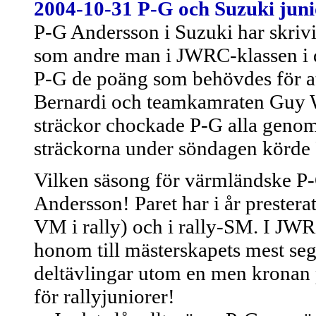
2004-10-31
P-G och Suzuki juni
P-G Andersson i Suzuki har skrivit
som andre man i JWRC-klassen i 
P-G de poäng som behövdes för att
Bernardi och teamkamraten Guy W
sträckor chockade P-G alla genom 
sträckorna under söndagen körde 
Vilken säsong för värmländske P-
Andersson! Paret har i år prestera
VM i rally) och i rally-SM. I JWRC
honom till mästerskapets mest sege
deltävlingar utom en men kronan p
för rallyjuniorer!