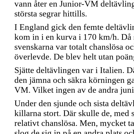
vann åter en Junior-VM deltävlin
största segrar hittills.
I England gick den femte deltävli
kom in i en kurva i 170 km/h. Då 
svenskarna var totalt chanslösa oc
överlevde. De blev helt utan poäng
Sjätte deltävlingen var i Italien. 
den jämna och säkra körningen gav
VM. Vilket ingen av de andra juni
Under den sjunde och sista deltäv
killarna stort. Där skulle de, med s
relativt chanslösa. Men, mycket t
slog de sig in på en andra plats oc