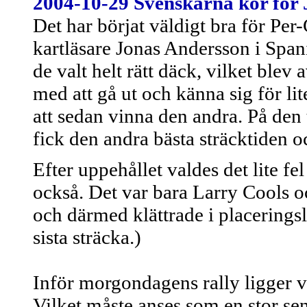
2004-10-29
Svenskarna kör för
Det har börjat väldigt bra för P
kartläsare Jonas Andersson i Span
de valt helt rätt däck, vilket ble
med att gå ut och känna sig för lit
att sedan vinna den andra. På den 
fick den andra bästa sträcktiden 
Efter uppehållet valdes det lite f
också. Det var bara Larry Cools o
och därmed klättrade i placerings
sista sträcka.)
Inför morgondagens rally ligger v
Vilket måste anses som en stor se