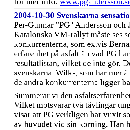
för mer info:
www.pgandersson.s
2004-10-30
Svenskarna sensatio
Per-Gunnar "PG" Andersson och Jo
Katalonska VM-rallyt måste ses so
konkurrenterna, som ex.vis Bernar
erfarenhet på asfalt än vad PG ha
resultatlistan, vilket de inte gör.
svenskarna. Wilks, som har mer än
de andra konkurrenterna ligger b
Summerar vi den asfaltserfarenhet 
Vilket motsvarar två tävlingar un
visar att PG verkligen har vuxit s
av huvudet vid sin körning. Han 