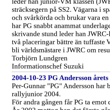
leder han junior-VM klassen (JWRC
sträcksegern på SS2. Vägarna i sp
och svårkörda och brukar vara en a
har PG snabbt anammat underlaget e
skrivande stund leder han JWRC-k
två placeringar bättre än tuffas
bli världsmästare i JWRC om result
Torbjörn Lundgren
Informationschef Suzuki
2004-10-23
PG Andersson årets 
Per-Gunnar "PG" Andersson har bli
rallyjunior 2004.
För andra gången får PG ta emot d