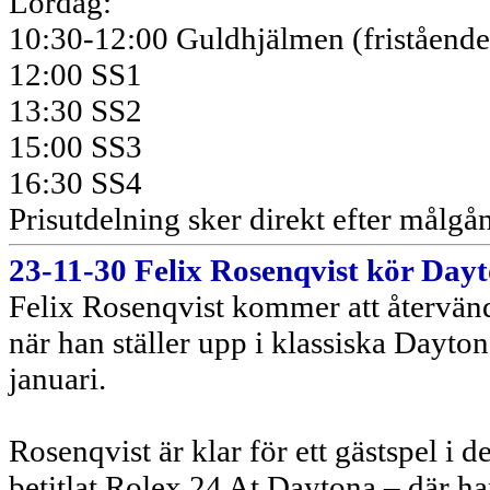
Lördag:
10:30-12:00 Guldhjälmen (fristående
12:00 SS1
13:30 SS2
15:00 SS3
16:30 SS4
Prisutdelning sker direkt efter målgå
23-11-30 Felix Rosenqvist kör Day
Felix Rosenqvist kommer att återvänd
när han ställer upp i klassiska Dayto
januari.
Rosenqvist är klar för ett gästspel i d
betitlat Rolex 24 At Daytona – där