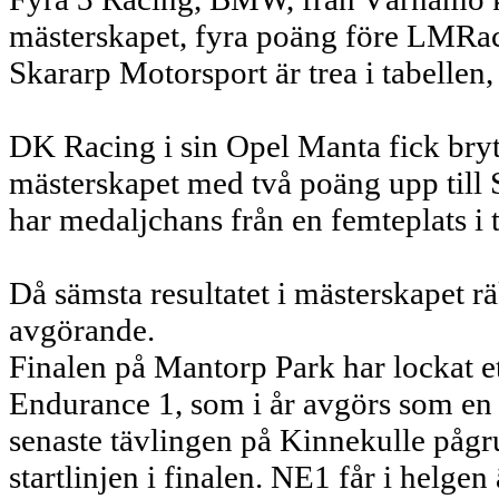
mästerskapet, fyra poäng före LMRa
Skararp Motorsport är trea i tabell
DK Racing i sin Opel Manta fick bryt
mästerskapet med två poäng upp till
har medaljchans från en femteplats i 
Då sämsta resultatet i mästerskapet rä
avgörande.
Finalen på Mantorp Park har lockat ett
Endurance 1, som i år avgörs som en 
senaste tävlingen på Kinnekulle pågr
startlinjen i finalen. NE1 får i hel