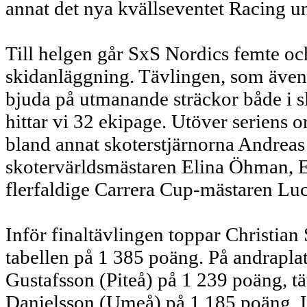
annat det nya kvällseventet Racing un
Till helgen går SxS Nordics femte och
skidanläggning. Tävlingen, som även 
bjuda på utmanande sträckor både i sl
hittar vi 32 ekipage. Utöver seriens o
bland annat skoterstjärnorna Andre
skotervärldsmästaren Elina Öhman, 
flerfaldige Carrera Cup-mästaren Lu
Inför finaltävlingen toppar Christi
tabellen på 1 385 poäng. På andrapl
Gustafsson (Piteå) på 1 239 poäng, tä
Danielsson (Umeå) på 1 185 poäng. 