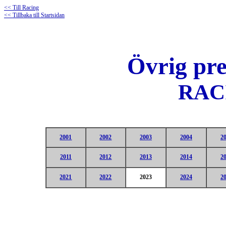
<< Till Racing
<< Tillbaka till Startsidan
Övrig pre
RAC
2001
2002
2003
2004
2
2011
2012
2013
2014
2
2021
2022
2023
2024
2