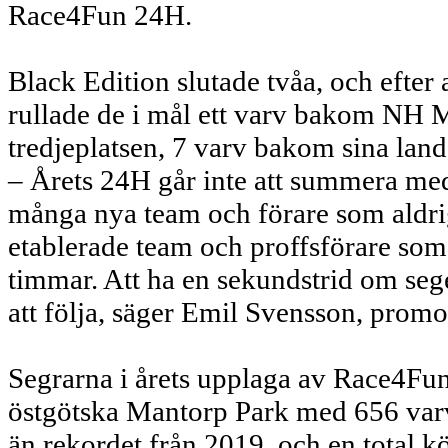
Race4Fun 24H.
Black Edition slutade tvåa, och efter a
rullade de i mål ett varv bakom NH 
tredjeplatsen, 7 varv bakom sina lan
– Årets 24H går inte att summera med a
många nya team och förare som aldrig
etablerade team och proffsförare som
timmar. Att ha en sekundstrid om segern
att följa, säger Emil Svensson, prom
Segrarna i årets upplaga av Race4Fun
östgötska Mantorp Park med 656 varv
än rekordet från 2019, och en total k