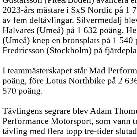
2023-års mästare i SxS Nordic på 1 72
av fem deltävlingar. Silvermedalj bl
Halvares (Umeå) på 1 632 poäng. He
(Umeå) knep en bronsplats på 1 540 
Fredricsson (Stockholm) på fjärdepla
I teammästerskapet står Mad Perform
poäng, före Lotus Northbike på 2 6
570 poäng.
Tävlingens segrare blev Adam Thome
Performance Motorsport, som vann tre 
tävling med flera topp tre-tider slut