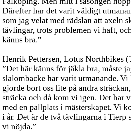
Falköping. Men mitt i säsongen hoppa
Därefter har det varit väldigt utmanan
som jag velat med rädslan att axeln s
tävlingar, trots problemen vi haft, oc
känns bra.”
Henrik Pettersen, Lotus Northbikes (Tr
”Det här känns för jäkla bra, måste ja
slalombacke har varit utmanande. Vi ha
gjorde bort oss lite på andra sträckan,
sträcka och då kom vi igen. Det har v
med en pallplats i mästerskapet. Vi kon
i år. Det är de två tävlingarna i Tier
vi nöjda.”