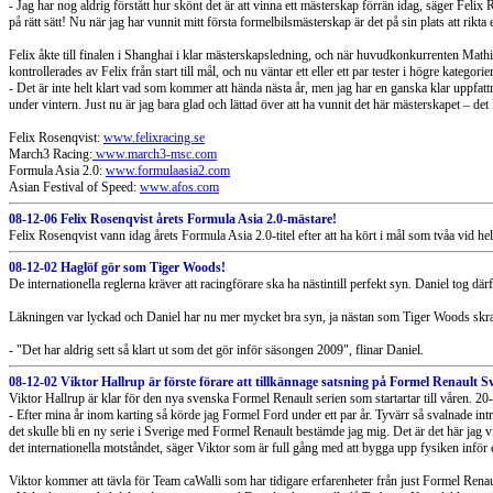
- Jag har nog aldrig förstått hur skönt det är att vinna ett mästerskap förrän idag, säger Felix
på rätt sätt! Nu när jag har vunnit mitt första formelbilsmästerskap är det på sin plats att rikta
Felix åkte till finalen i Shanghai i klar mästerskapsledning, och när huvudkonkurrenten Math
kontrollerades av Felix från start till mål, och nu väntar ett eller ett par tester i högre kate
- Det är inte helt klart vad som kommer att hända nästa år, men jag har en ganska klar uppfatt
under vintern. Just nu är jag bara glad och lättad över att ha vunnit det här mästerskapet – de
Felix Rosenqvist:
www.felixracing.se
March3 Racing:
www.march3-msc.com
Formula Asia 2.0:
www.formulaasia2.com
Asian Festival of Speed:
www.afos.com
08-12-06 Felix Rosenqvist årets Formula Asia 2.0-mästare!
Felix Rosenqvist vann idag årets Formula Asia 2.0-titel efter att ha kört i mål som tvåa vid h
08-12-02 Haglöf gör som Tiger Woods!
De internationella reglerna kräver att racingförare ska ha nästintill perfekt syn. Daniel t
Läkningen var lyckad och Daniel har nu mer mycket bra syn, ja nästan som Tiger Woods skra
- "Det har aldrig sett så klart ut som det gör inför säsongen 2009", flinar Daniel.
08-12-02 Viktor Hallrup är förste förare att tillkännage satsning på Formel Renault Sv
Viktor Hallrup är klar för den nya svenska Formel Renault serien som startartar till våren. 2
- Efter mina år inom karting så körde jag Formel Ford under ett par år. Tyvärr så svalnade intr
det skulle bli en ny serie i Sverige med Formel Renault bestämde jag mig. Det är det här jag vi
det internationella motståndet, säger Viktor som är full gång med att bygga upp fysiken inför 
Viktor kommer att tävla för Team caWalli som har tidigare erfarenheter från just Formel Ren