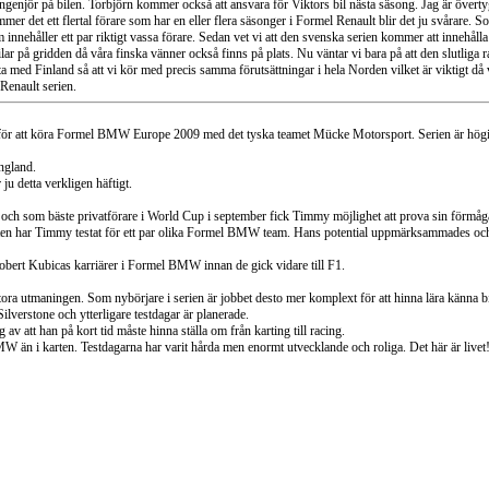
njör på bilen. Torbjörn kommer också att ansvara för Viktors bil nästa säsong. Jag är övertygad o
mmer det ett flertal förare som har en eller flera säsonger i Formel Renault blir det ju svårare. 
innehåller ett par riktigt vassa förare. Sedan vet vi att den svenska serien kommer att innehåll
r på gridden då våra finska vänner också finns på plats. Nu väntar vi bara på att den slutliga ra
 detta med Finland så att vi kör med precis samma förutsättningar i hela Norden vilket är viktig
Renault serien.
för att köra Formel BMW Europe 2009 med det tyska teamet Mücke Motorsport. Serien är högintre
England.
ju detta verkligen häftigt.
s och som bäste privatförare i World Cup i september fick Timmy möjlighet att prova sin förmåga
hösten har Timmy testat för ett par olika Formel BMW team. Hans potential uppmärksammades och 
obert Kubicas karriärer i Formel BMW innan de gick vidare till F1.
 stora utmaningen. Som nybörjare i serien är jobbet desto mer komplext för att hinna lära känna b
lverstone och ytterligare testdagar är planerade.
v att han på kort tid måste hinna ställa om från karting till racing.
 än i karten. Testdagarna har varit hårda men enormt utvecklande och roliga. Det här är livet