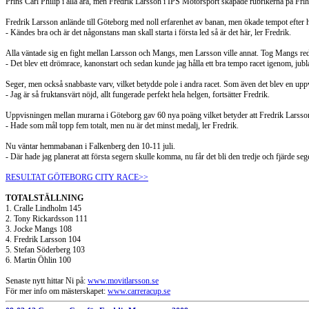
Prins Carl Philip i alla ära, men Fredrik Larsson i IPS Motorsport skapade rubrikerna på Fri
Fredrik Larsson anlände till Göteborg med noll erfarenhet av banan, men ökade tempot efter 
- Kändes bra och är det någonstans man skall starta i första led så är det här, ler Fredrik.
Alla väntade sig en fight mellan Larsson och Mangs, men Larsson ville annat. Tog Mangs red
- Det blev ett drömrace, kanonstart och sedan kunde jag hålla ett bra tempo racet igenom, jubl
Seger, men också snabbaste varv, vilket betydde pole i andra racet. Som även det blev en upp
- Jag är så fruktansvärt nöjd, allt fungerade perfekt hela helgen, fortsätter Fredrik.
Uppvisningen mellan murarna i Göteborg gav 60 nya poäng vilket betyder att Fredrik Larsson klät
- Hade som mål topp fem totalt, men nu är det minst medalj, ler Fredrik.
Nu väntar hemmabanan i Falkenberg den 10-11 juli.
- Där hade jag planerat att första segern skulle komma, nu får det bli den tredje och fjärde sege
RESULTAT GÖTEBORG CITY RACE>>
TOTALSTÄLLNING
1. Cralle Lindholm 145
2. Tony Rickardsson 111
3. Jocke Mangs 108
4. Fredrik Larsson 104
5. Stefan Söderberg 103
6. Martin Öhlin 100
Senaste nytt hittar Ni på:
www.movitlarsson.se
För mer info om mästerskapet:
www.carreracup.se