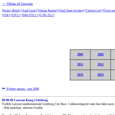
<< Tillbaka till Startsidan
[Kenny Bräck]
[Audi Sport]
Polestar Racing
]
[Opel Team Sweden]
[Carrera Cup]
[
Övrig pre
[SSK]
[
STCC
]
[
S60+ETCC
] [
GTR+SLC
]
2001
2002
2011
2012
2021
2022
Nyheter januari - juni 2008
09-06-06 Larsson Kung i Göteborg
Fredrik Larsson totaldominerade Göteborg City Race. I utklassningsstil vann han båda racen oc
- Helt underbart, utbrister Fredrik.