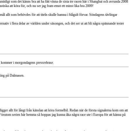
samtidigt som det känns bra att ha fått vinna de sista tre racen här i Shanghai och avrunda 2008
tastiska att köra för, och nu ser jag fram emot ett minst lika bra 2009!
l allt som behövdes för att titeln skulle hamna i blågult förvar. Söndagens tävlingar
nativ i flera delar av världen under säsongen, och det ser ut att bli några spännande tester
 kommer i morgondagens pressrelease.
dling på Dalmasen.
igger allt för långt från känslan att köra formelbil. Redan när de första signalerna kom om att
l 3. Förutom serien här hemma så hoppas jag kunna åka några race ute i Europa för att känna på