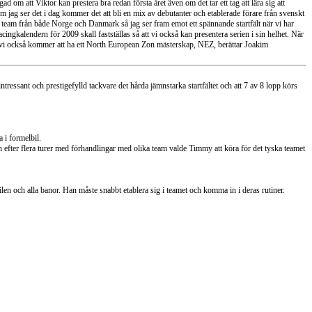
m att Viktor kan prestera bra redan första året även om det tar ett tag att lära sig att
Som jag ser det i dag kommer det att bli en mix av debutanter och etablerade förare från svenskt
a team från både Norge och Danmark så jag ser fram emot ett spännande startfält när vi har
cingkalendern för 2009 skall fastställas så att vi också kan presentera serien i sin helhet. När
t då vi också kommer att ha ett North European Zon mästerskap, NEZ, berättar Joakim
ssant och prestigefylld tackvare det hårda jämnstarka startfältet och att 7 av 8 lopp körs
 i formelbil.
efter flera turer med förhandlingar med olika team valde Timmy att köra för det tyska teamet
ilen och alla banor. Han måste snabbt etablera sig i teamet och komma in i deras rutiner.
!