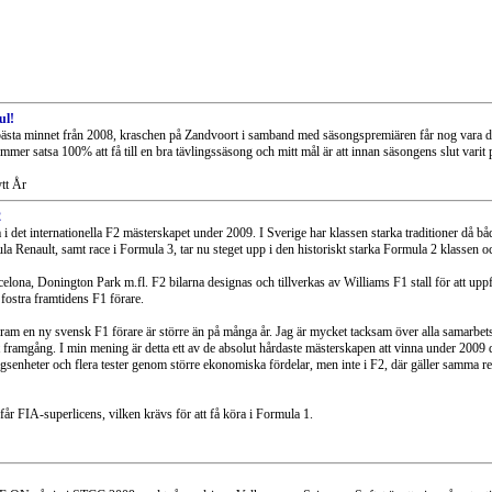
ul!
ästa minnet från 2008, kraschen på Zandvoort i samband med säsongspremiären får nog vara de
mmer satsa 100% att få till en bra tävlingssäsong och mitt mål är att innan säsongens slut varit 
ytt År
2
 i det internationella F2 mästerskapet under 2009. I Sverige har klassen starka traditioner då b
a Renault, samt race i Formula 3, tar nu steget upp i den historiskt starka Formula 2 klassen 
lona, Donington Park m.fl. F2 bilarna designas och tillverkas av Williams F1 stall för att up
fostra framtidens F1 förare.
 få fram en ny svensk F1 förare är större än på många år. Jag är mycket tacksam över alla samarb
att framgång. I min mening är detta ett av de absolut hårdaste mästerskapen att vinna under 2009 
lägsenheter och flera tester genom större ekonomiska fördelar, men inte i F2, där gäller samma r
får FIA-superlicens, vilken krävs för att få köra i Formula 1.