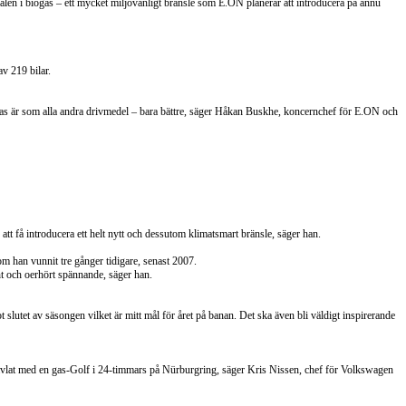
len i biogas – ett mycket miljövänligt bränsle som E.ON planerar att introducera på ännu
v 219 bilar.
 biogas är som alla andra drivmedel – bara bättre, säger Håkan Buskhe, koncernchef för E.ON och
t få introducera ett helt nytt och dessutom klimatsmart bränsle, säger han.
 han vunnit tre gånger tidigare, senast 2007.
cht och oerhört spännande, säger han.
lutet av säsongen vilket är mitt mål för året på banan. Det ska även bli väldigt inspirerande
tävlat med en gas-Golf i 24-timmars på Nürburgring, säger Kris Nissen, chef för Volkswagen