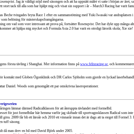
 Rosenqvist. Jag är väldigt nöjd med säsongen och att ha uppnått målet vi satte i början av året, 
 ett stort tack till alla som har hjälpt mig och visat sin support i år – March3 Racing har varit fan
ias Beche tvingades bryta Race 1 efter en sammanstötning med Yuki Iwasaki var andraplatsen i må
gorier som belöning för mästerskapsframgångarna.
ning om vad som vore intressant att prova på, fortsätter Rosenqvist. Det har dykt upp många alter
t kommer att hjälpa mig mycket och Formula Asia 2.0 har varit en otroligt lärorik skola; Xie xie!
elgens första tävling i Shanghai. Mer information finns på
www.felixracing.se
, och kommentarer
og därför kontakt med Globen Ögonklinik och DR Carlos Sjöholm som gjorde en lyckad laserbehan
ttar Daniel. Woods som genomgått ett par omskrivna laseroperationer.
erigeserien
0-åringen lämnar därmed Radicalklassen för att återuppta tävlandet med formelbil.
esset för just formelbilar här hemma varför jag skiftade till sportvagnsklassen Radical som inte l
ll göra. 2009 får bli ett läroår och 2010 ett vinnarår innan det är dags att ta steget till Forme
en tuff säsong.
ault då man drev en bil med David Björk under 2005.