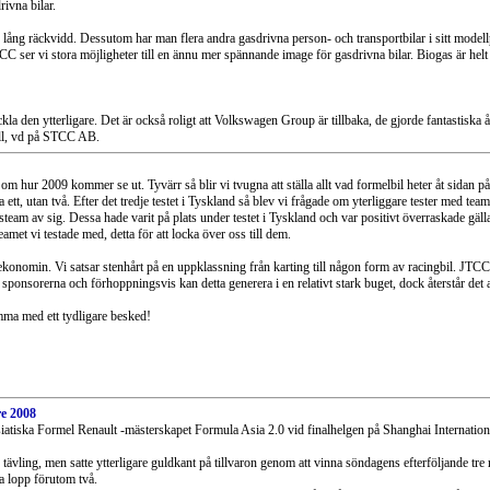
ivna bilar.
lång räckvidd. Dessutom har man flera andra gasdrivna person- och transportbilar i sitt model
C ser vi stora möjligheter till en ännu mer spännande image för gasdrivna bilar. Biogas är helt 
la den ytterligare. Det är också roligt att Volkswagen Group är tillbaka, de gjorde fantastisk
ell, vd på STCC AB.
m hur 2009 kommer se ut. Tyvärr så blir vi tvugna att ställa allt vad formelbil heter åt sidan på
a ett, utan två. Efter det tredje testet i Tyskland så blev vi frågade om yterliggare tester med te
team av sig. Dessa hade varit på plats under testet i Tyskland och var positivt överraskade gäll
met vi testade med, detta för att locka över oss till dem.
av ekonomin. Vi satsar stenhårt på en uppklassning från karting till någon form av racingbil. JTC
ponsorerna och förhoppningsvis kan detta generera i en relativt stark buget, dock återstår det a
mma med ett tydligare besked!
re 2008
 asiatiska Formel Renault -mästerskapet Formula Asia 2.0 vid finalhelgen på Shanghai Internationa
tävling, men satte ytterligare guldkant på tillvaron genom att vinna söndagens efterföljande tre
iga lopp förutom två.