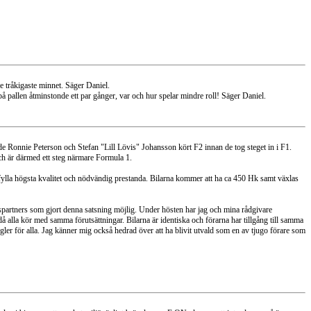
 tråkigaste minnet. Säger Daniel.
på pallen åtminstonde ett par gånger, var och hur spelar mindre roll! Säger Daniel.
åde Ronnie Peterson och Stefan "Lill Lövis" Johansson kört F2 innan de tog steget in i F1.
och är därmed ett steg närmare Formula 1.
pfylla högsta kvalitet och nödvändig prestanda. Bilarna kommer att ha ca 450 Hk samt växlas
etspartners som gjort denna satsning möjlig. Under hösten har jag och mina rådgivare
då alla kör med samma förutsättningar. Bilarna är identiska och förarna har tillgång till samma
egler för alla. Jag känner mig också hedrad över att ha blivit utvald som en av tjugo förare som