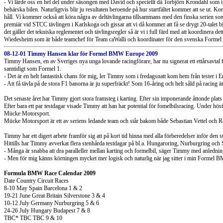
- Vi lärde oss en hel del under säsongen med David och speciellt då Torbjörn Krondahl som inge
behärska bilen. Naturligtvis blir ju resultaten beroende på hur startfältet kommer att se ut. Ko
håll. Vi kommer också att köra några av deltävlingarna tillsammans med den finska serien som 
premiär vid STCC tävlingen i Karlskoga och gissar att vi då kommer att få se drygt 20-talet bila
det gäller det tekniska reglementet och tävlingsregler så är vi i full färd med att koordinera
Wiedesheim som är både teamchef för Team caWalli och koordinater för den svenska Formel 
08-12-01 Timmy Hansen klar för Formel BMW Europe 2009
Timmy Hansen, en av Sveriges nya unga lovande racingförare, har nu signerat ett ettårsavtal 
samtidigt som Formel 1.
- Det är en helt fantastisk chans för mig, ler Timmy som i fredagsnatt kom hem från tester i 
- Att få tävla på de stora F1 banorna är ju superfräckt! Som 16-åring och helt såld på racing är 
Det senaste året har Timmy gjort stora framsteg i karting. Efter sin imponerande åttonde plat
Efter bara ett par testdagar visade Timmy att han har potential för fomelbilsracing. Under 
Mücke Motorsport.
Mücke Motorsport är ett av seriens ledande team och står bakom både Sebastian Vettel och R
Timmy har ett digert arbete framför sig att på kort tid hinna med alla förberedelser inför den
Hittills har Timmy avverkat flera stenhårda testdagar på bl.a. Hungaroring, Nurburgring och Si
- Många är snabba att dra paralleller mellan karting och formelbil, säger Timmy med anledning a
- Men för mig känns körningen mycket mer logisk och naturlig när jag sitter i min Formel BMW
Formula BMW Race Calendar 2009
Date Country Circuit Races
8-10 May Spain Barcelona 1 & 2
19-21 June Great Britain Silverstone 3 & 4
10-12 July Germany Nurburgring 5 & 6
24-26 July Hungary Budapest 7 & 8
TBC* TBC TBC 9 & 10