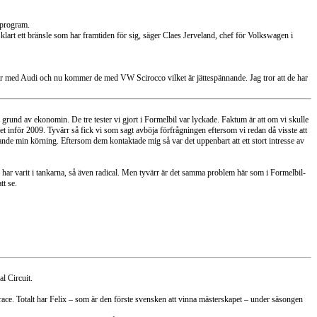
lprogram.
klart ett bränsle som har framtiden för sig, säger Claes Jerveland, chef för Volkswagen i
a år med Audi och nu kommer de med VW Scirocco vilket är jättespännande. Jag tror att de har
 grund av ekonomin. De tre tester vi gjort i Formelbil var lyckade. Faktum är att om vi skulle
amet inför 2009. Tyvärr så fick vi som sagt avböja förfrågningen eftersom vi redan då visste att
ande min körning. Eftersom dem kontaktade mig så var det uppenbart att ett stort intresse av
C har varit i tankarna, så även radical. Men tyvärr är det samma problem här som i Formelbil-
tt se.
l Circuit.
 race. Totalt har Felix – som är den förste svensken att vinna mästerskapet – under säsongen