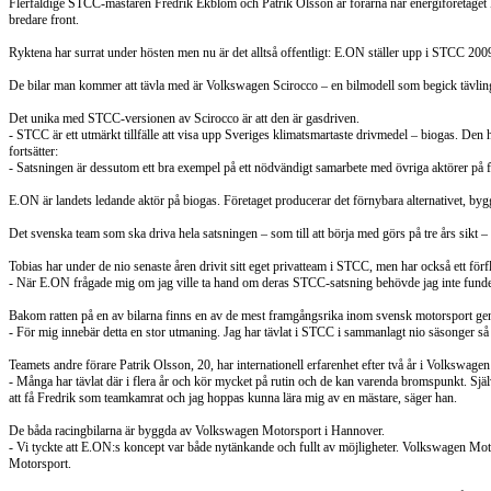
Flerfaldige STCC-mästaren Fredrik Ekblom och Patrik Olsson är förarna när energiföretaget E
bredare front.
Ryktena har surrat under hösten men nu är det alltså offentligt: E.ON ställer upp i STCC 2
De bilar man kommer att tävla med är Volkswagen Scirocco – en bilmodell som begick tävlings
Det unika med STCC-versionen av Scirocco är att den är gasdriven.
- STCC är ett utmärkt tillfälle att visa upp Sveriges klimatsmartaste drivmedel – biogas. Den 
fortsätter:
- Satsningen är dessutom ett bra exempel på ett nödvändigt samarbete med övriga aktörer på f
E.ON är landets ledande aktör på biogas. Företaget producerar det förnybara alternativet, bygg
Det svenska team som ska driva hela satsningen – som till att börja med görs på tre års sikt
Tobias har under de nio senaste åren drivit sitt eget privatteam i STCC, men har också ett f
- När E.ON frågade mig om jag ville ta hand om deras STCC-satsning behövde jag inte fundera 
Bakom ratten på en av bilarna finns en av de mest framgångsrika inom svensk motorsport gen
- För mig innebär detta en stor utmaning. Jag har tävlat i STCC i sammanlagt nio säsonger så at
Teamets andre förare Patrik Olsson, 20, har internationell erfarenhet efter två år i Volkswa
- Många har tävlat där i flera år och kör mycket på rutin och de kan varenda bromspunkt. Själ
att få Fredrik som teamkamrat och jag hoppas kunna lära mig av en mästare, säger han.
De båda racingbilarna är byggda av Volkswagen Motorsport i Hannover.
- Vi tyckte att E.ON:s koncept var både nytänkande och fullt av möjligheter. Volkswagen Mo
Motorsport.