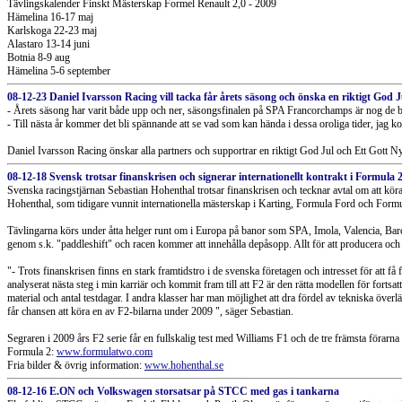
Tävlingskalender Finskt Mästerskap Formel Renault 2,0 - 2009
Hämelina 16-17 maj
Karlskoga 22-23 maj
Alastaro 13-14 juni
Botnia 8-9 aug
Hämelina 5-6 september
08-12-23 Daniel Ivarsson Racing vill tacka får årets säsong och önska en riktigt God J
- Årets säsong har varit både upp och ner, säsongsfinalen på SPA Francorchamps är nog de b
- Till nästa år kommer det bli spännande att se vad som kan hända i dessa oroliga tider, jag ko
Daniel Ivarsson Racing önskar alla partners och supportrar en riktigt God Jul och Ett Gott N
08-12-18 Svensk trotsar finanskrisen och signerar internationellt kontrakt i Formula 
Svenska racingstjärnan Sebastian Hohenthal trotsar finanskrisen och tecknar avtal om att köra
Hohenthal, som tidigare vunnit internationella mästerskap i Karting, Formula Ford och Formul
Tävlingarna körs under åtta helger runt om i Europa på banor som SPA, Imola, Valencia, Barce
genom s.k. "paddleshift" och racen kommer att innehålla depåsopp. Allt för att producera och 
"- Trots finanskrisen finns en stark framtidstro i de svenska företagen och intresset för att
analyserat nästa steg i min karriär och kommit fram till att F2 är den rätta modellen för forts
material och antal testdagar. I andra klasser har man möjlighet att dra fördel av tekniska över
får chansen att köra en av F2-bilarna under 2009 ", säger Sebastian.
Segraren i 2009 års F2 serie får en fullskalig test med Williams F1 och de tre främsta förarna 
Formula 2:
www.formulatwo.com
Fria bilder & övrig information:
www.hohenthal.se
08-12-16 E.ON och Volkswagen storsatsar på STCC med gas i tankarna