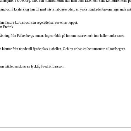
hamnspiren i Göteborg. Med full kontroll körde han hem båda racen och satte konkurrenterna på
hand och i kvalet slog han till med näst snabbaste tiden, en ynka hundradel bakom regerande 
an i andra kurvan och sen regerade han resten av loppet.
ar Fredrik.
visning från Falkenbergs sonen. Ingen rådde på honom i starten och inte heller under racet.
trar från tionde till fjärde plats i tabellen. Och nu är han en het utmanare till totalsegern.
rn istället, avslutar en lycklig Fredrik Larsson.