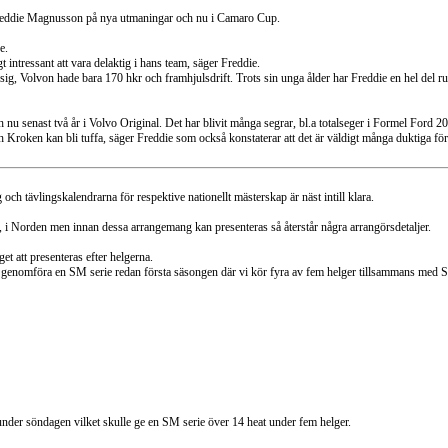
n Freddie Magnusson på nya utmaningar och nu i Camaro Cup.
e.
gt intressant att vara delaktig i hans team, säger Freddie.
sig, Volvon hade bara 170 hkr och framhjulsdrift. Trots sin unga ålder har Freddie en hel del ruti
nu senast två år i Volvo Original. Det har blivit många segrar, bl.a totalseger i Formel Ford 2
h Kroken kan bli tuffa, säger Freddie som också konstaterar att det är väldigt många duktiga f
och tävlingskalendrarna för respektive nationellt mästerskap är näst intill klara.
Z, i Norden men innan dessa arrangemang kan presenteras så återstår några arrangörsdetaljer.
et att presenteras efter helgerna.
kan genomföra en SM serie redan första säsongen där vi kör fyra av fem helger tillsammans med 
 under söndagen vilket skulle ge en SM serie över 14 heat under fem helger.