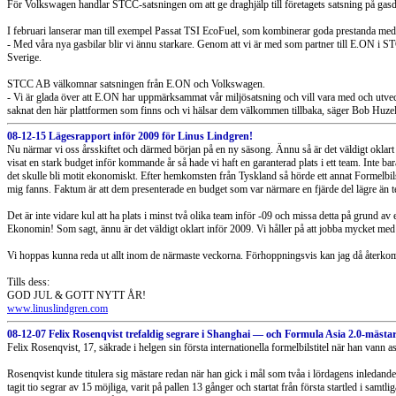
För Volkswagen handlar STCC-satsningen om att ge draghjälp till företagets satsning på gasdr
I februari lanserar man till exempel Passat TSI EcoFuel, som kombinerar goda prestanda med 
- Med våra nya gasbilar blir vi ännu starkare. Genom att vi är med som partner till E.ON i STC
Sverige.
STCC AB välkomnar satsningen från E.ON och Volkswagen.
- Vi är glada över att E.ON har uppmärksammat vår miljösatsning och vill vara med och utveck
saknat den här plattformen som finns och vi hälsar dem välkommen tillbaka, säger Bob Huz
08-12-15 Lägesrapport inför 2009 för Linus Lindgren!
Nu närmar vi oss årsskiftet och därmed början på en ny säsong. Ännu så är det väldigt oklart o
visat en stark budget inför kommande år så hade vi haft en garanterad plats i ett team. Inte bar
det skulle bli motit ekonomiskt. Efter hemkomsten från Tyskland så hörde ett annat Formelbils
mig fanns. Faktum är att dem presenterade en budget som var närmare en fjärde del lägre än tea
Det är inte vidare kul att ha plats i minst två olika team inför -09 och missa detta på grund 
Ekonomin! Som sagt, ännu är det väldigt oklart inför 2009. Vi håller på att jobba mycket med s
Vi hoppas kunna reda ut allt inom de närmaste veckorna. Förhoppningsvis kan jag då återko
Tills dess:
GOD JUL & GOTT NYTT ÅR!
www.linuslindgren.com
08-12-07 Felix Rosenqvist trefaldig segrare i Shanghai — och Formula Asia 2.0-mästa
Felix Rosenqvist, 17, säkrade i helgen sin första internationella formelbilstitel när han vann
Rosenqvist kunde titulera sig mästare redan när han gick i mål som tvåa i lördagens inledande 
tagit tio segrar av 15 möjliga, varit på pallen 13 gånger och startat från första startled i samtl