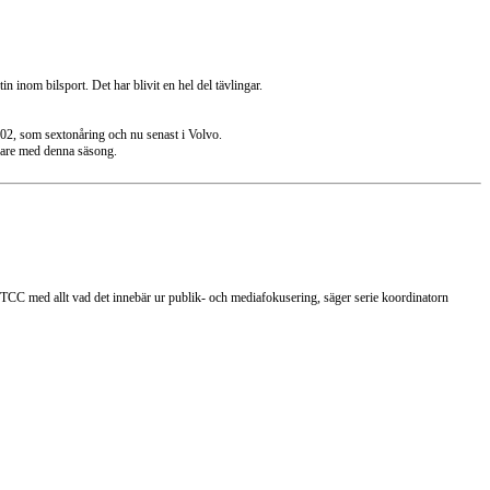
n inom bilsport. Det har blivit en hel del tävlingar.
002, som sextonåring och nu senast i Volvo.
örare med denna säsong.
STCC med allt vad det innebär ur publik- och mediafokusering, säger serie koordinatorn