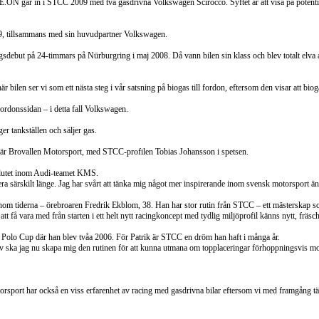
.ON går in i STCC 2009 med två gasdrivna Volkswagen Scirocco. Syftet är att visa på potentia
009, tillsammans med sin huvudpartner Volkswagen.
debut på 24-timmars på Nürburgring i maj 2008. Då vann bilen sin klass och blev totalt elva a
här bilen ser vi som ett nästa steg i vår satsning på biogas till fordon, eftersom den visar att
ordonssidan – i detta fall Volkswagen.
er tankställen och säljer gas.
 – är Brovallen Motorsport, med STCC-profilen Tobias Johansson i spetsen.
örflutet inom Audi-teamet KMS.
särskilt länge. Jag har svårt att tänka mig något mer inspirerande inom svensk motorsport än at
om tiderna – örebroaren Fredrik Ekblom, 38. Han har stor rutin från STCC – ett mästerskap som
t få vara med från starten i ett helt nytt racingkoncept med tydlig miljöprofil känns nytt, fräs
gen Polo Cup där han blev tvåa 2006. För Patrik är STCC en dröm han haft i många år.
v ska jag nu skapa mig den rutinen för att kunna utmana om topplaceringar förhoppningsvis mot s
torsport har också en viss erfarenhet av racing med gasdrivna bilar eftersom vi med framgång 