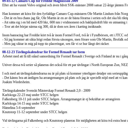
09-03-12 Camaro Cup för Freddie Magnusson 2009
Efter att ha vunnit Volvo original och även blivit SSK-mästare 2008 satsar 22-årige jämte
Han kommer att köra för den fyrfaldige Camaro Cup-mästaren Ole Martin Lindum från Norg
- Det är en bra chans jag får, Ole Martin är en av de bästa förarna i serien och det ska bli rikti
- Att sätta sig i en bil med 420 hkr, 600 nm i vridmoment och bakhjulsdrift blir en utmaning i 
- Tror att det börjar närma sig 300, då är dom sex åren i karting inräknade.
Inom banracing har Freddie kört två år inom Formel Ford, två år i Fyndbörsen, ett i JTCC och 
- Så jag kommer att sikta högt redan första säsongen, men förare som Ole Martin, Brofalk oc
- Men jag siktar in mig på topp tio placeringar, sen får vi se hur långt det räcker.
08-12-23 Tävlingskalendrar för Formel Renault tar form
Arbetet med att få till stånd samordning för Formel Renault i Sverige och Finland är nu i gång 
Utöver dessa två serier så planeras det också för ett par tävlingar i North European Zon, NE
I och med att tävlingskalendrarna nu är på plats så kommer ytterligare detaljer om serieupplägg
- Det känns bra att äntligen ha arrangemangen på plats och jag är speciellt nöjd med att vi 
Joakim Wiedesheim.
Tävlingskalender Svenskt Mästerskap Formel Renault 2,0 - 2009
Karlskoga 22-23 maj under STCC helgen
Falkenberg 10-11 juli under STCC helgen. Arrangemanget är ej bekräftat av arrangören
Karlskoga 14-15 aug under STCC helgen
Hämelina 5-6 september
Knutstorp 11-12 september under STCC helgen
Vid tävlingarna på Falkenberg och Knutstorp planeras för möjligheten att köra två extra heat