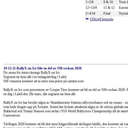
1+2/8
9 & 10
Trois-
12+13/9
11 & 12
Esteri
3+4/10
Final
Nyira
Officiell hemsida
19-12-11 RallyX on Ice blir en del av SM-veckan 2020
Ny arena för nästa säsongs RallyX on Ice
Segraren tar hem allt i en endagstävling i Luleå
SM vinnarna kommer att ta emot sina priser på samma scen
RallyX on Ice som presenteras av Cooper Tires kommer att bli en del av SM-veckan 2020. E
en dag i Luleå den 28e mars, där segraren tar hem allt.
RallyX on Ice har besökt några av Skandinaviens främsta rallycrossbanor och nu senast – und
som hade dragits upp på Åresjön. Serien har lyckats attraherat några av de största globala 
Bakkerud och Timmy Hansen som tävlar i FIA World Rallycross Championship till de amer
Castroneves.
Tävlingen 2020 kommer att bli den mest högprofilerade tävlingen hittills, den kommer att v