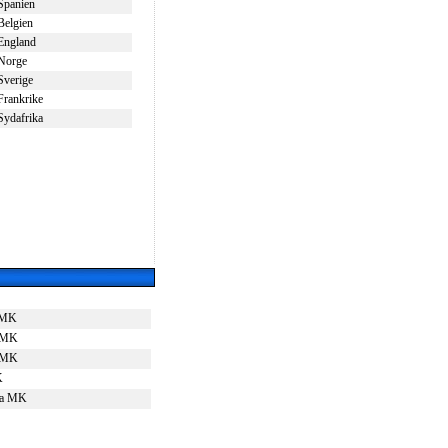
Spanien
Belgien
England
Norge
Sverige
Frankrike
Sydafrika
 MK
s MK
e MK
K
ga MK