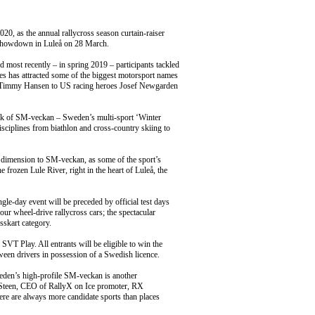
0, as the annual rallycross season curtain-raiser
y showdown in Luleå on 28 March.
d most recently – in spring 2019 – participants tackled
ies has attracted some of the biggest motorsport names
d Timmy Hansen to US racing heroes Josef Newgarden
ework of SM-veckan – Sweden’s multi-sport ‘Winter
isciplines from biathlon and cross-country skiing to
dimension to SM-veckan, as some of the sport’s
 frozen Lule River, right in the heart of Luleå, the
le-day event will be preceded by official test days
our wheel-drive rallycross cars; the spectacular
skart category.
 SVT Play. All entrants will be eligible to win the
een drivers in possession of a Swedish licence.
weden’s high-profile SM-veckan is another
k Steen, CEO of RallyX on Ice promoter, RX
re are always more candidate sports than places