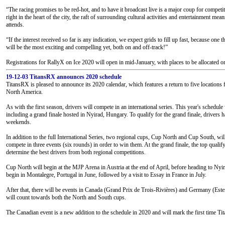
“The racing promises to be red-hot, and to have it broadcast live is a major coup for competit
right in the heart of the city, the raft of surrounding cultural activities and entertainment me
attends.
“If the interest received so far is any indication, we expect grids to fill up fast, because one
will be the most exciting and compelling yet, both on and off-track!”
Registrations for RallyX on Ice 2020 will open in mid-January, with places to be allocated on 
19-12-03 TitansRX announces 2020 schedule
TitansRX is pleased to announce its 2020 calendar, which features a return to five locations f
North America.
As with the first season, drivers will compete in an international series. This year's schedu
including a grand finale hosted in Nyirad, Hungary. To qualify for the grand finale, drivers h
weekends.
In addition to the full International Series, two regional cups, Cup North and Cup South, will
compete in three events (six rounds) in order to win them. At the grand finale, the top quali
determine the best drivers from both regional competitions.
Cup North will begin at the MJP Arena in Austria at the end of April, before heading to N
begin in Montalegre, Portugal in June, followed by a visit to Essay in France in July.
After that, there will be events in Canada (Grand Prix de Trois-Rivières) and Germany (Est
will count towards both the North and South cups.
The Canadian event is a new addition to the schedule in 2020 and will mark the first time T