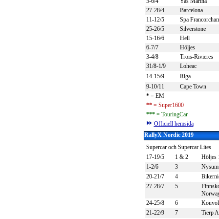
5-6/4
Yas Marina
27-28/4
Barcelona
11-12/5
Spa Francorcha
25-26/5
Silverstone
15-16/6
Hell
6-7/7
Höljes
3-4/8
Trois-Rivieres
31/8-1/9
Loheac
14-15/9
Riga
9-10/11
Cape Town
*
= EM
**
= Super1600
***
= TouringCar
Officiell hemsida
RallyX Nordic 2019
Supercar och Supercar Lites
17-19/5
1 & 2
Höljes
1-2/6
3
Nysum
20-21/7
4
Bikerni
27-28/7
5
Finnsk
Norwa
24-25/8
6
Kouvol
21-22/9
7
Tierp A