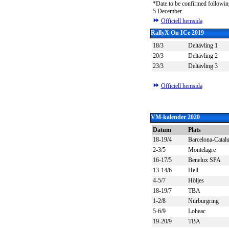
*Date to be confirmed followi
5 December
Officiell hemsida
RallyX On ICe 2019
18/3
Deltävling 1
20/3
Deltävling 2
23/3
Deltävling 3
Officiell hemsida
VM-kalender 2020
Datum
Plats
18-19/4
Barcelona-Catal
2-3/5
Montelagre
16-17/5
Benelux SPA
13-14/6
Hell
4-5/7
Höljes
18-19/7
TBA
1-2/8
Nürburgring
5-6/9
Loheac
19-20/9
TBA