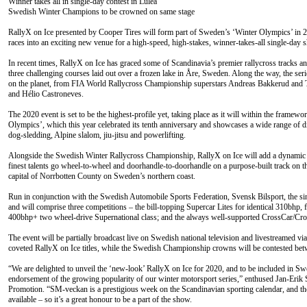
Winner takes all in single-day contest in Luleå
Swedish Winter Champions to be crowned on same stage
RallyX on Ice presented by Cooper Tires will form part of Sweden’s ‘Winter Olympics’ in 202
races into an exciting new venue for a high-speed, high-stakes, winner-takes-all single-da
In recent times, RallyX on Ice has graced some of Scandinavia’s premier rallycross tracks an
three challenging courses laid out over a frozen lake in Åre, Sweden. Along the way, the ser
on the planet, from FIA World Rallycross Championship superstars Andreas Bakkerud an
and Hélio Castroneves.
The 2020 event is set to be the highest-profile yet, taking place as it will within the fram
Olympics’, which this year celebrated its tenth anniversary and showcases a wide range of d
dog-sledding, Alpine slalom, jiu-jitsu and powerlifting.
Alongside the Swedish Winter Rallycross Championship, RallyX on Ice will add a dynamic 
finest talents go wheel-to-wheel and doorhandle-to-doorhandle on a purpose-built track on the
capital of Norrbotten County on Sweden’s northern coast.
Run in conjunction with the Swedish Automobile Sports Federation, Svensk Bilsport, the sing
and will comprise three competitions – the bill-topping Supercar Lites for identical 310bhp, f
400bhp+ two wheel-drive Supernational class; and the always well-supported CrossCar/Cros
The event will be partially broadcast live on Swedish national television and livestreamed via
coveted RallyX on Ice titles, while the Swedish Championship crowns will be contested betw
“We are delighted to unveil the ‘new-look’ RallyX on Ice for 2020, and to be included in S
endorsement of the growing popularity of our winter motorsport series,” enthused Jan-Eri
Promotion. “SM-veckan is a prestigious week on the Scandinavian sporting calendar, and the
available – so it’s a great honour to be a part of the show.