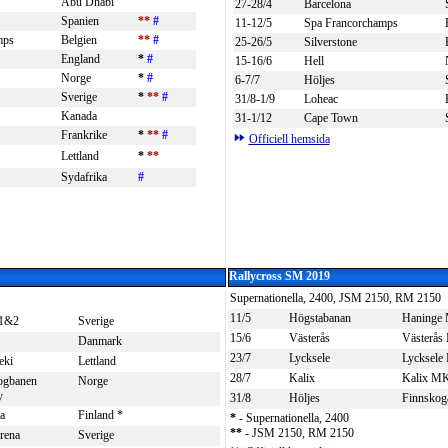
Abu Dhabi
27-28/4
Barcelona
Spanien
**
#
11-12/5
Spa Francorchamps
mps
Belgien
**
#
25-26/5
Silverstone
England
*
#
15-16/6
Hell
Norge
*
#
6-7/7
Höljes
Sverige
*
**
#
31/8-1/9
Loheac
Kanada
31-1/12
Cape Town
Frankrike
*
**
#
Officiell hemsida
Lettland
*
**
Sydafrika
#
Rallycross SM 2019
Supernationella, 2400, JSM 2150, RM 2150
11/5
Högstabanan
Haninge
 1&2
Sverige
15/6
Västerås
Västerå
Danmark
23/7
Lycksele
Lycksel
eki
Lettland
28/7
Kalix
Kalix M
ogbanen
Norge
y
31/8
Höljes
Finnsko
a
Finland *
*
- Supernationella, 2400
*
*
- JSM 2150, RM 2150
rena
Sverige