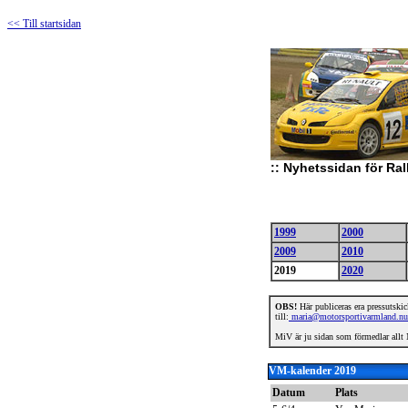
<< Till startsidan
::
Nyhetssidan för Ral
1999
2000
2009
2010
2019
2020
OBS!
Här publiceras era pressutskick
till:
maria@motorsportivarmland.nu
MiV är ju sidan som förmedlar allt N
VM-kalender 2019
Datum
Plats