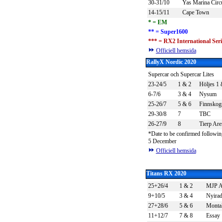
30-31/10
Yas Marina Circu
14-15/11
Cape Town
*
= EM
** = Super1600
*** = RX2 International Seri
Officiell hemsida
RallyX Nordic 2020
Supercar och Supercar Lites
23-24/5
1 & 2
Höljes 1 
6-7/6
3 & 4
Nysum
25-26/7
5 & 6
Finnskog
29-30/8
7
TBC
26-27/9
8
Tierp Are
*Date to be confirmed followi
5 December
Officiell hemsida
Titans RX 2020
25+26/4
1 & 2
MJP A
9+10/5
3 & 4
Nyira
27+28/6
5 & 6
Montal
11+12/7
7 & 8
Essay