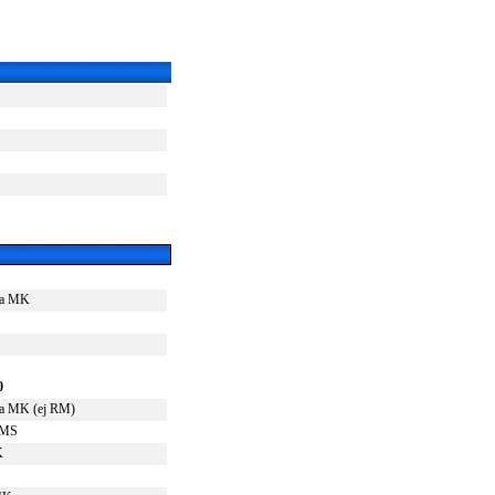
ga MK
0
a MK (ej RM)
 MS
K