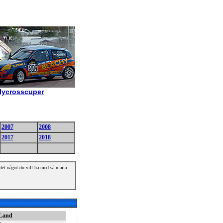
allycrosscuper
2007
2008
2017
2018
r det något du vill ha med så maila
Land