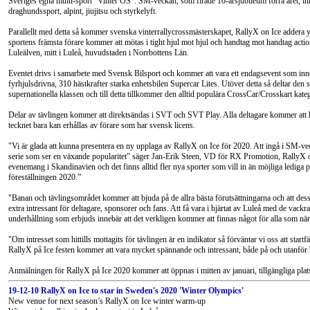
Sveriges egna multi-sport ”Vinter OS”. SM-veckan, som firade 10-årsjubileum förra året, inneh
draghundssport, alpint, jiujitsu och styrkelyft.
Parallellt med detta så kommer svenska vinterrallycrossmästerskapet, RallyX on Ice addera y
sportens främsta förare kommer att mötas i tight hjul mot hjul och handtag mot handtag actio
Luleälven, mitt i Luleå, huvudstaden i Norrbottens Län.
Eventet drivs i samarbete med Svensk Bilsport och kommer att vara ett endagsevent som inne
fyrhjulsdrivna, 310 hästkrafter starka enhetsbilen Supercar Lites. Utöver detta så deltar den 
supernationella klassen och till detta tillkommer den alltid populära CrossCar/Crosskart kate
Delar av tävlingen kommer att direktsändas i SVT och SVT Play. Alla deltagare kommer att 
tecknet bara kan erhållas av förare som har svensk licens.
"Vi är glada att kunna presentera en ny upplaga av RallyX on Ice för 2020. Att ingå i SM-ve
serie som ser en växande popularitet” säger Jan-Erik Steen, VD för RX Promotion, RallyX o
evenemang i Skandinavien och det finns alltid fler nya sporter som vill in än möjliga lediga plat
föreställningen 2020.”
"Banan och tävlingsområdet kommer att bjuda på de allra bästa förutsättningarna och att de
extra intressant för deltagare, sponsorer och fans. Att få vara i hjärtat av Luleå med de vackr
underhållning som erbjuds innebär att det verkligen kommer att finnas något för alla som när
"Om intresset som hittills mottagits för tävlingen är en indikator så förväntar vi oss att start
RallyX på Ice festen kommer att vara mycket spännande och intressant, både på och utanför
Anmälningen för RallyX på Ice 2020 kommer att öppnas i mitten av januari, tillgängliga platser
19-12-10 RallyX on Ice to star in Sweden's 2020 'Winter Olympics'
New venue for next season’s RallyX on Ice winter warm-up