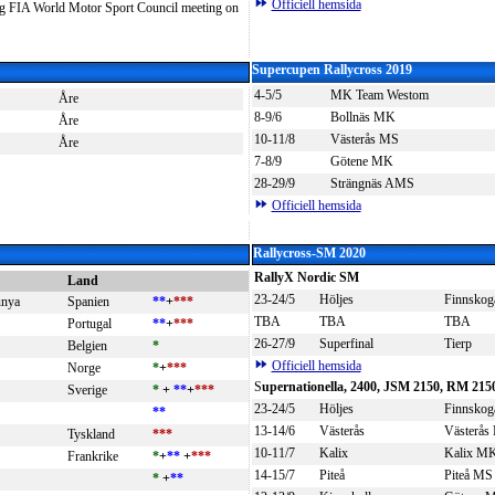
Officiell hemsida
ng FIA World Motor Sport Council meeting on
Supercupen Rallycross 2019
4-5/5
MK Team Westom
Åre
8-9/6
Bollnäs MK
Åre
10-11/8
Västerås MS
Åre
7-8/9
Götene MK
28-29/9
Strängnäs AMS
Officiell hemsida
Rallycross-SM 2020
RallyX Nordic SM
Land
23-24/5
Höljes
Finnsko
unya
Spanien
**
+
***
TBA
TBA
TBA
Portugal
**
+
***
26-27/9
Superfinal
Tierp
Belgien
*
Officiell hemsida
Norge
*
+
***
S
upernationella, 2400, JSM 2150, RM 215
Sverige
*
+
**
+
***
23-24/5
Höljes
Finnskog
**
13-14/6
Västerås
Västerås
Tyskland
***
10-11/7
Kalix
Kalix M
Frankrike
*
+
**
+
***
14-15/7
Piteå
Piteå MS
*
+
**