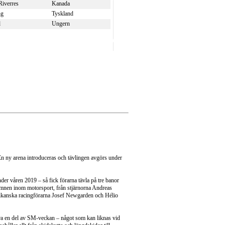
Riverres
Kanada
ng
Tyskland
d
Ungern
n ny arena introduceras och tävlingen avgörs under
er våren 2019 – så fick förarna tävla på tre banor
namnen inom motorsport, från stjärnorna Andreas
ikanska racingförarna Josef Newgarden och Hélio
ara en del av SM-veckan – något som kan liknas vid