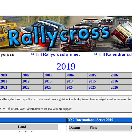
lycross
Till Rallycrossforumet
Till Kalendrar r
2019
2001
2002
2003
2004
2005
2006
2011
2012
2013
2014
2015
2016
2021
2022
2023
2024
2025
2026
 eller nyhetsbrev. Ja, allt ni vill ska nå ut, vare sig det är klubbinfo, teaminfo eller något annat av intresse. Ä
I vill få ut och läsa! Så välkommen att maila in din rapport!
RX2 International Series 2019
Land
Datum
Plats