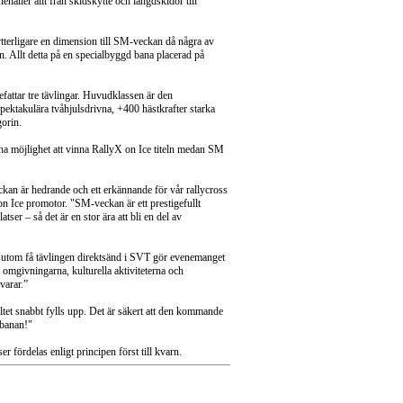
åller allt från skidskytte och längdskidor till
tterligare en dimension till SM-veckan då några av
n. Allt detta på en specialbyggd bana placerad på
fattar tre tävlingar. Huvudklassen är den
spektakulära tvåhjulsdrivna, +400 hästkrafter starka
gorin.
ha möjlighet att vinna RallyX on Ice titeln medan SM
ckan är hedrande och ett erkännande för vår rallycross
n Ice promotor. "SM-veckan är ett prestigefullt
ser – så det är en stor ära att bli en del av
ssutom få tävlingen direktsänd i SVT gör evenemanget
a omgivningarna, kulturella aktiviteterna och
varar.”
fältet snabbt fylls upp. Det är säkert att den kommande
 banan!"
 fördelas enligt principen först till kvarn.