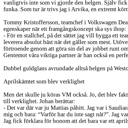
vanligtvis inte som vi gjorde den helgen. Själv fick 
funka. Som tur är trivs jag i Arvika, en extremt kör
Tommy Kristoffersson, teamchef i Volkswagen De
egenskaper när ett framgångskoncept ska sys ihop:
- För en stallchef, på det sättet jag vill bygga ett 
leverera absolut bäst när det gäller som mest. Utöv
förtroende genom att göra sin del av jobbet runt omkr
Gentemot våra viktiga partner är han också en perf
Dubbel guldglans avrundade alltså helgen på Westom
Aprilskämtet som blev verklighet
Men det skulle ju köras VM också. Jo, det blev fakt
till verklighet. Johan berättar:
- Det var där var ju Mattias påhitt. Jag var i Sau
mig och bara: “Varför har du inte sagt nåt?”. Jag va
Jag fick förklara för honom att det bara var ett apri