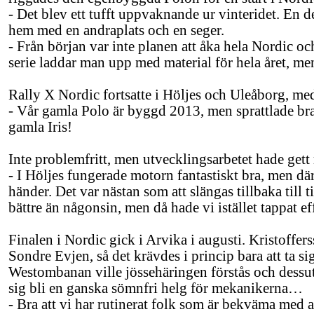
- Det blev ett tufft uppvaknande ur vinteridet. En
hem med en andraplats och en seger.
- Från början var inte planen att åka hela Nordic o
serie laddar man upp med material för hela året, men
Rally X Nordic fortsatte i Höljes och Uleåborg, m
- Vår gamla Polo är byggd 2013, men sprattlade br
gamla Iris!
Inte problemfritt, men utvecklingsarbetet hade gett 
- I Höljes fungerade motorn fantastiskt bra, men dä
händer. Det var nästan som att slängas tillbaka till 
bättre än någonsin, men då hade vi istället tappat ef
Finalen i Nordic gick i Arvika i augusti. Kristoff
Sondre Evjen, så det krävdes i princip bara att ta si
Westombanan ville jössehäringen förstås och dessut
sig bli en ganska sömnfri helg för mekanikerna…
- Bra att vi har rutinerat folk som är bekväma med a