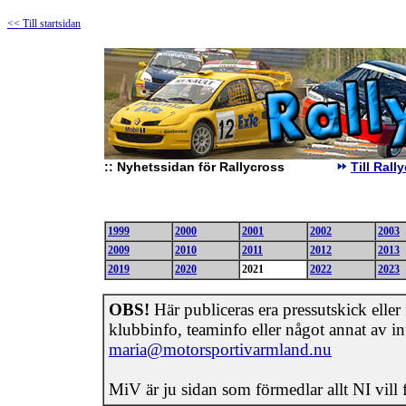
<< Till startsidan
::
Nyhetssidan för Rallycross
Till Ral
1999
2000
2001
2002
2003
2009
2010
2011
2012
2013
2019
2020
2021
2022
2023
OBS!
Här publiceras era pressutskick eller n
klubbinfo, teaminfo eller något annat av int
maria@motorsportivarmland.nu
MiV är ju sidan som förmedlar allt NI vill 