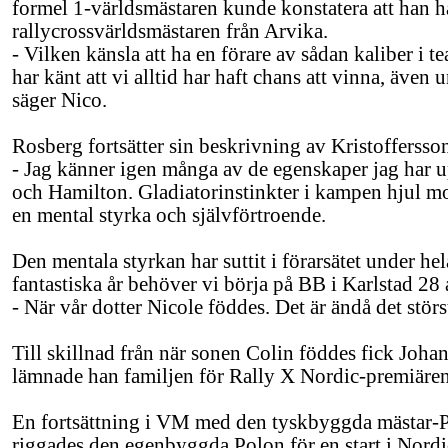
formel 1-världsmästaren kunde konstatera att han ha
rallycrossvärldsmästaren från Arvika.
- Vilken känsla att ha en förare av sådan kaliber i te
har känt att vi alltid har haft chans att vinna, ä
säger Nico.
Rosberg fortsätter sin beskrivning av Kristoffersso
- Jag känner igen många av de egenskaper jag har 
och Hamilton. Gladiatorinstinkter i kampen hjul mo
en mental styrka och självförtroende.
Den mentala styrkan har suttit i förarsätet under hel
fantastiska år behöver vi börja på BB i Karlstad 28 a
- När vår dotter Nicole föddes. Det är ändå det störst
Till skillnad från när sonen Colin föddes fick Johan
lämnade han familjen för Rally X Nordic-premiäre
En fortsättning i VM med den tyskbyggda mästar-Po
riggades den egenbyggda Polon för en start i Nordi