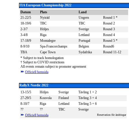
FIA European Championship
2022
Datum
Plats
Land
21-22/5
Nyirád
Ungern
Round 1 *
18-19/6
TBC
TBC
Round 2
2-3/7
Höljes
Sverige
Round 3
3-4/8
Riga
Lettland
Round 4
17-18/9
Montalegre
Portugal
Round 5 *
8-9/10
Spa-Francorchamps
Belgien
Round6
TBA
Cape Town
Sydafrika
Round 11-12
* Subject to track homologation
† Subject to COVID restrictions
All events remain subject to promoter agreement
Officiell hemsida
RallyX Nordic 2022
13-15/5
Höljes
Sverige
Tävling 1 + 2
27-29/5
Kouvola
Finland
Tävling 3 + 4
8-10/7
Riga
Lettland
Tävling 5 + 6
??
??
TBC
Sverige
Officiell hemsida
Reservation för ändringar