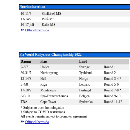
Norrlandsveckan
10-11/7
Skellefteå MS
13-14/7
Piteå MS
16-17 juli
Kalix MS
Officiell hemsida
Fia World Rallycross Championship
2022
Datum
Plats
Land
2-3/7
Höljes
Sverige
Round 1
30-31/7
Nürburgring
Tyskland
Round 2
13-14/8
Hell
Norge
Round 3-4 *
3-4/8
Riga
Lettland
Round 5-6
17-18/9
Montalegre
Portugal
Round 7-8 *
8-9/10
Spa-Francorchamps
Belgien
Round 9-10
TBA
Cape Town
Sydafrika
Round 11-12
* Subject to track homologation
† Subject to COVID restrictions
All events remain subject to promoter agreement
Officiell hemsida