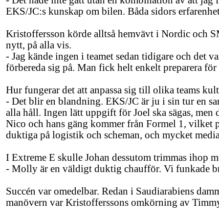
- Det hade inte gått utan en kombination av att jag
EKS/JC:s kunskap om bilen. Båda sidors erfarenhet b
Kristoffersson körde alltså hemvävt i Nordic och S
nytt, på alla vis.
- Jag kände ingen i teamet sedan tidigare och det va
förbereda sig på. Man fick helt enkelt preparera för
Hur fungerar det att anpassa sig till olika teams ku
- Det blir en blandning. EKS/JC är ju i sin tur en s
alla håll. Ingen lätt uppgift för Joel ska sägas, 
Nico och hans gäng kommer från Formel 1, vilket på
duktiga på logistik och scheman, och mycket media 
I Extreme E skulle Johan dessutom trimmas ihop me
- Molly är en väldigt duktig chaufför. Vi funkade b
Succén var omedelbar. Redan i Saudiarabiens dam
manövern var Kristofferssons omkörning av Timmy 