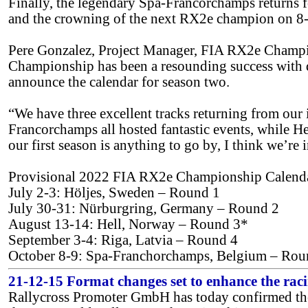
Finally, the legendary Spa-Francorchamps returns fo
and the crowning of the next RX2e champion on 8-
Pere Gonzalez, Project Manager, FIA RX2e Champio
Championship has been a resounding success with dr
announce the calendar for season two.
“We have three excellent tracks returning from our
Francorchamps all hosted fantastic events, while He
our first season is anything to go by, I think we’re i
Provisional 2022 FIA RX2e Championship Calend
July 2-3: Höljes, Sweden – Round 1
July 30-31: Nürburgring, Germany – Round 2
August 13-14: Hell, Norway – Round 3*
September 3-4: Riga, Latvia – Round 4
October 8-9: Spa-Franchorchamps, Belgium – Rou
21-12-15 Format changes set to enhance the rac
Rallycross Promoter GmbH has today confirmed the 