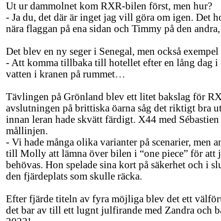
Ut ur dammolnet kom RXR-bilen först, men hur?
- Ja du, det där är inget jag vill göra om igen. Det
nära flaggan på ena sidan och Timmy på den andra, b
Det blev en ny seger i Senegal, men också exempel 
- Att komma tillbaka till hotellet efter en lång dag 
vatten i kranen på rummet…
Tävlingen på Grönland blev ett litet bakslag för RX
avslutningen på brittiska öarna såg det riktigt bra u
innan leran hade skvätt färdigt. X44 med Sébastien 
mållinjen.
- Vi hade många olika varianter på scenarier, men ana
till Molly att lämna över bilen i “one piece” för at
behövas. Hon spelade sina kort på säkerhet och i s
den fjärdeplats som skulle räcka.
Efter fjärde titeln av fyra möjliga blev det ett väl
det bar av till ett lugnt julfirande med Zandra och