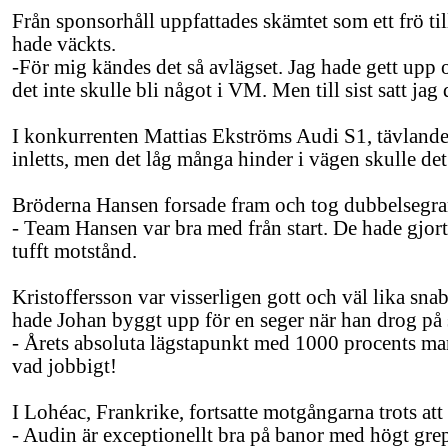
Från sponsorhåll uppfattades skämtet som ett frö till
hade väckts.
-För mig kändes det så avlägset. Jag hade gett upp o
det inte skulle bli något i VM. Men till sist satt jag dä
I konkurrenten Mattias Ekströms Audi S1, tävland
inletts, men det låg många hinder i vägen skulle det 
Bröderna Hansen forsade fram och tog dubbelsegrar i
- Team Hansen var bra med från start. De hade gjort 
tufft motstånd.
Kristoffersson var visserligen gott och väl lika snab
hade Johan byggt upp för en seger när han drog på
- Årets absoluta lägstapunkt med 1000 procents mar
vad jobbigt!
I Lohéac, Frankrike, fortsatte motgångarna trots at
- Audin är exceptionellt bra på banor med högt grepp.