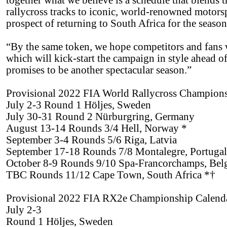
together what we believe is a schedule that blends t
rallycross tracks to iconic, world-renowned motor
prospect of returning to South Africa for the season
“By the same token, we hope competitors and fans w
which will kick-start the campaign in style ahead of
promises to be another spectacular season.”
Provisional 2022 FIA World Rallycross Champion
July 2-3 Round 1 Höljes, Sweden
July 30-31 Round 2 Nürburgring, Germany
August 13-14 Rounds 3/4 Hell, Norway *
September 3-4 Rounds 5/6 Riga, Latvia
September 17-18 Rounds 7/8 Montalegre, Portugal
October 8-9 Rounds 9/10 Spa-Francorchamps, Be
TBC Rounds 11/12 Cape Town, South Africa *†
Provisional 2022 FIA RX2e Championship Calend
July 2-3
Round 1 Höljes, Sweden