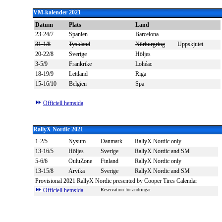
VM-kalender 2021
Datum
Plats
Land
23-24/7
Spanien
Barcelona
31-1/8
Tyskland
Nürburgring
Uppskjutet
20-22/8
Sverige
Höljes
3-5/9
Frankrike
Lohéac
18-19/9
Lettland
Riga
15-16/10
Belgien
Spa
Officiell hemsida
RallyX Nordic 2021
1-2/5
Nysum
Danmark
RallyX Nordic only
13-16/5
Höljes
Sverige
RallyX Nordic and SM
5-6/6
OuluZone
Finland
RallyX Nordic only
13-15/8
Arvika
Sverige
RallyX Nordic and SM
Provisional 2021 RallyX Nordic presented by Cooper Tires Calendar
Officiell hemsida
Reservation för ändringar