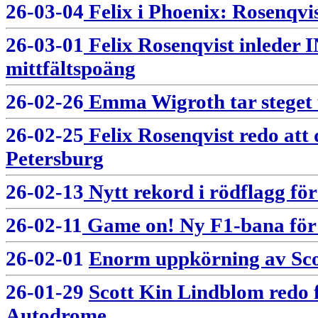
26-03-04
Felix i Phoenix: Rosenqvis
26-03-01
Felix Rosenqvist inlede
mittfältspoäng
26-02-26
Emma Wigroth tar steget 
26-02-25
Felix Rosenqvist redo at
Petersburg
26-02-13
Nytt rekord i rödflagg fö
26-02-11
Game on! Ny F1-bana för 
26-02-01
Enorm uppkörning av Scot
26-01-29
Scott Kin Lindblom redo 
Autodrome