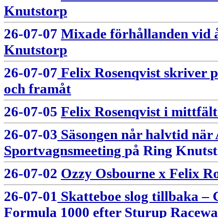
Knutstorp
26-07-07
Mixade förhållanden vid 
Knutstorp
26-07-07
Felix Rosenqvist skriver
och framåt
26-07-05
Felix Rosenqvist i mittfä
26-07-03
Säsongen når halvtid när
Sportvagnsmeeting
på Ring Knuts
26-07-02
Ozzy Osbourne x Felix Ro
26-07-01
Skatteboe slog tillbaka – G
Formula 1000 efter Sturup Racew