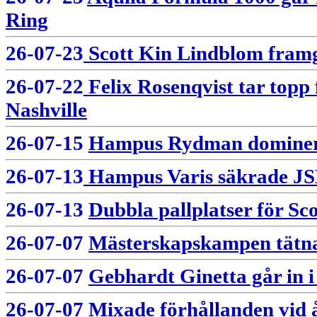
Ring
26-07-23
Scott Kin Lindblom framgå
26-07-22
Felix Rosenqvist tar topp 
Nashville
26-07-15
Hampus Rydman dominera
26-07-13
Hampus Varis säkrade JSM
26-07-13
Dubbla pallplatser för S
26-07-07
Mästerskapskampen tätnar
26-07-07
Gebhardt Ginetta går in i
26-07-07
Mixade förhållanden vid 