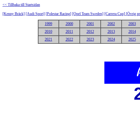
<< Tillbaka till Startsidan
[Kenny Bräck]
[Audi Sport]
[
Polestar Racing
]
[Opel Team Sweden]
[Carrera Cup]
[
Övrig pr
1999
2000
2001
2002
2003
2010
2011
2012
2013
2014
2021
2022
2023
2024
2025