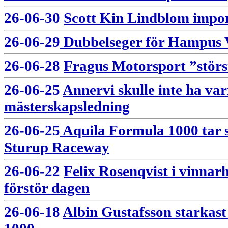
26-06-30
Scott Kin Lindblom impon
26-06-29
Dubbelseger för Hampus V
26-06-28
Fragus Motorsport ”störs
26-06-25
Annervi skulle inte ha var
mästerskapsledning
26-06-25
Aquila Formula 1000 tar si
Sturup Raceway
26-06-22
Felix Rosenqvist i vinnar
förstör dagen
26-06-18
Albin Gustafsson starkas