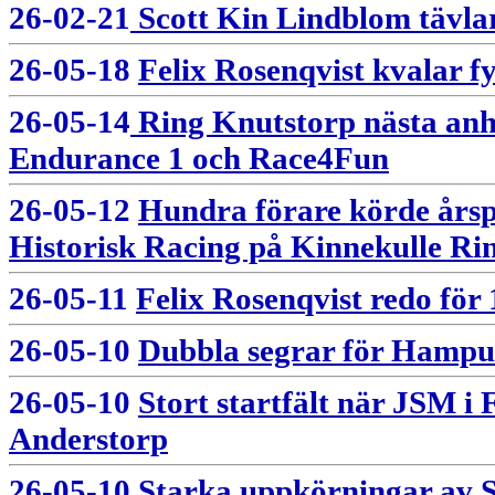
26-02-21
Scott Kin Lindblom tävlar
26-05-18
Felix Rosenqvist kvalar fy
26-05-14
Ring Knutstorp nästa anha
Endurance 1 och Race4Fun
26-05-12
Hundra förare körde årsp
Historisk Racing på Kinnekulle Ri
26-05-11
Felix Rosenqvist redo för
26-05-10
Dubbla segrar för Hamp
26-05-10
Stort startfält när JSM i
Anderstorp
26-05-10 St
arka uppkörningar av 