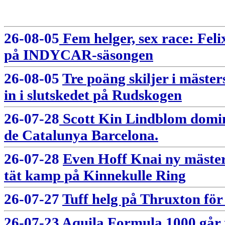
26-08-05
Fem helger, sex race: Feli
på INDYCAR-säsongen
26-08-05
Tre poäng skiljer i mäst
in i slutskedet på Rudskogen
26-07-28
Scott Kin Lindblom domine
de Catalunya Barcelona.
26-07-28
Even Hoff Knai ny mäster
tät kamp på Kinnekulle Ring
26-07-27
Tuff helg på Thruxton fö
26-07-23
Aquila Formula 1000 går i