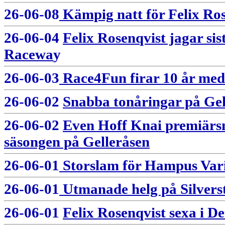
26-06-08
Kämpig natt för Felix Ro
26-06-04
Felix Rosenqvist jagar si
Racewa
y
26-06-03
Race4Fun firar 10 år med
26-06-02
Snabba tonåringar på Gel
26-06-02
Even Hoff Knai premiärsn
säsongen på Gelleråsen
26-06-01
Storslam för Hampus Vari
26-06-01
Utmanade helg på Silvers
26-06-01
Felix Rosenqvist sexa i D