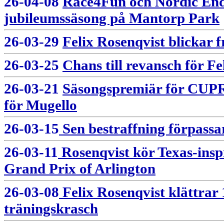
26-04-08
Race4Fun och Nordic Endu
jubileumssäsong på Mantorp Park
26-03-29
Felix Rosenqvist blickar 
26-03-25
Chans till revansch för F
26-03-21
Säsongspremiär för CUPR
för Mugello
26-03-15
Sen bestraffning förpassar
26-03-11
Rosenqvist kör Texas-insp
Grand Prix of Arlington
26-03-08
Felix Rosenqvist klättrar 
träningskrasch