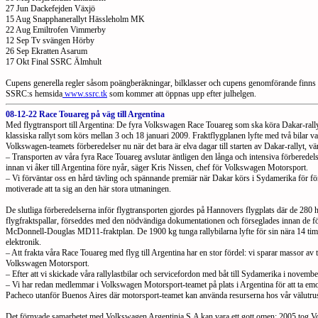
27 Jun Dackefejden Växjö
15 Aug Snapphanerallyt Hässleholm MK
22 Aug Emiltrofen Vimmerby
12 Sep Tv svängen Hörby
26 Sep Ekratten Asarum
17 Okt Final SSRC Älmhult
Cupens generella regler såsom poängberäkningar, bilklasser och cupens genomförande finns
SSRC:s hemsida
www.ssrc.tk
som kommer att öppnas upp efter julhelgen.
08-12-22 Race Touareg på väg till Argentina
Med flygtransport till Argentina: De fyra Volkswagen Race Touareg som ska köra Dakar-rallyt ä
klassiska rallyt som körs mellan 3 och 18 januari 2009. Fraktflygplanen lyfte med två bilar 
Volkswagen-teamets förberedelser nu när det bara är elva dagar till starten av Dakar-rallyt, vär
– Transporten av våra fyra Race Touareg avslutar äntligen den långa och intensiva förberedel
innan vi åker till Argentina före nyår, säger Kris Nissen, chef för Volkswagen Motorsport.
– Vi förväntar oss en hård tävling och spännande premiär när Dakar körs i Sydamerika för fö
motiverade att ta sig an den här stora utmaningen.
De slutliga förberedelserna inför flygtransporten gjordes på Hannovers flygplats där de 280 h
flygfraktspallar, förseddes med den nödvändiga dokumentationen och förseglades innan de för
McDonnell-Douglas MD11-fraktplan. De 1900 kg tunga rallybilarna lyfte för sin nära 14 timma
elektronik.
– Att frakta våra Race Touareg med flyg till Argentina har en stor fördel: vi sparar massor av 
Volkswagen Motorsport.
– Efter att vi skickade våra rallylastbilar och servicefordon med båt till Sydamerika i november
– Vi har redan medlemmar i Volkswagen Motorsport-teamet på plats i Argentina för att ta emot 
Pacheco utanför Buenos Aires där motorsport-teamet kan använda resurserna hos vår välutrus
Det förnyade samarbetet med Volkswagen Argentinia S.A kan vara ett gott omen: 2005 tog Vo