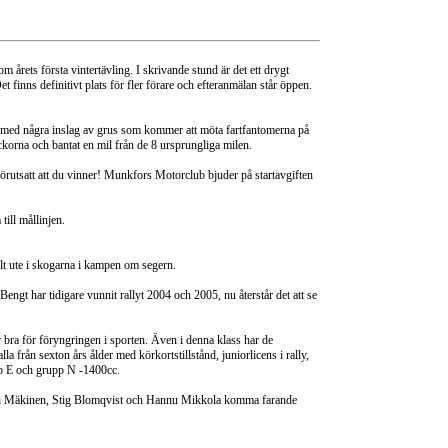
 årets första vintertävling. I skrivande stund är det ett drygt
t finns definitivt plats för fler förare och efteranmälan står öppen.
ar med några inslag av grus som kommer att möta fartfantomerna på
äckorna och bantat en mil från de 8 ursprungliga milen.
 förutsatt att du vinner! Munkfors Motorclub bjuder på startavgiften
till mållinjen.
alt ute i skogarna i kampen om segern.
engt har tidigare vunnit rallyt 2004 och 2005, nu återstår det att se
r bra för föryngringen i sporten. Även i denna klass har de
la från sexton års ålder med körkortstillstånd, juniorlicens i rally,
upp E och grupp N -1400cc.
ommi Mäkinen, Stig Blomqvist och Hannu Mikkola komma farande