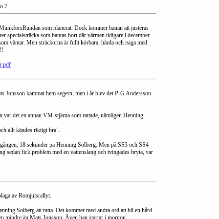
o 7
n MunkforsRundan som planerat. Dock kommer banan att justeras
ometer specialsträcka som bantas bort där värmen tidigare i december
som väntar. Men sträckorna är fullt körbara, hårda och isiga med
!!
.pdf
ar Mats Jonsson kammat hem segern, men i år blev det P-G Andersson
 var det en annan VM-stjärna som rattade, nämligen Henning
ch allt kändes riktigt bra".
rsta gången, 18 sekunder på Henning Solberg. Men på SS3 och SS4
ng sedan fick problem med en vattenslang och tvingades bryta, var
plaga av Romjulsrallyt.
ng Solberg att ratta. Det kommer med andra ord att bli en hård
ngen mindre än Mats Jonsson. Även han startar i morgon.