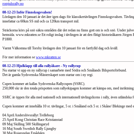
romjulsrally.no
08-12-23 Inför Finnskogsvalsen!
Lördagen den 10 januari är det åter igen dags för klassikertävlingen Finnskogsvalsen. Tävlin
innefattar ca 60km SS mil och ca 120km transport mil.
Sträckorna körs på snö säkra områden där det redan nu finns gott om is och snö. Under julv
hemsida. www.mkratten.se Ett roligt inslag i tävlingen är att den flitigt historieåkaren Jörg
P1800.
Varmt Välkomna till Torsby lördagen den 10 januari för en fartfylld dag och kväll.
För mer information se
www.mkratten.se
08-12-23 Hjulklapp till alla rallyåkare - Ny rallycup
Nu startar vi upp en ny rallycup i samarbete med Södra och Smålands Bilsportsförbund.
Det är gamla Sydsvenska Mästerskapet som startar om i ny regi.
Cupen kommer att kallas Sydsvenska Rallycupen (SSRC).
250,000 skr är den totala prispotten som rallyekipagen kommer att kämpa om, med inriktning 
SSRC är öppen för alla med nationell och internationell tävlingslicens i rally, även utländska
Cupen kommer att innehålla 10 st. tävlingar, 5 st. i Småland och 5 st. i Skåne/ Blekinge med e
04 April Anderslövsrallyt Trelleborg
25 April Kong Christian Race Kristianstad
09 Maj Skilling 500 Skillingaryd
16 Maj South Swedish Rally Ljungby
30 Maj Rojarundan Emådalen