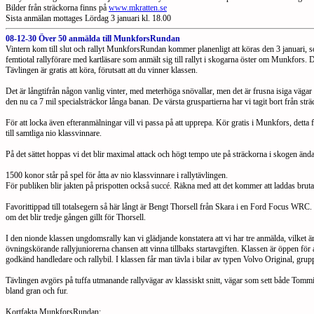
Bilder från sträckorna finns på
www.mkratten.se
Sista anmälan mottages Lördag 3 januari kl. 18.00
08-12-30 Över 50 anmälda till MunkforsRundan
Vintern kom till slut och rallyt MunkforsRundan kommer planenligt att köras den 3 januari, som
femtiotal rallyförare med kartläsare som anmält sig till rallyt i skogarna öster om Munkfors. De
Tävlingen är gratis att köra, förutsatt att du vinner klassen.
Det är långtifrån någon vanlig vinter, med meterhöga snövallar, men det är frusna isiga väg
den nu ca 7 mil specialsträckor långa banan. De värsta gruspartierna har vi tagit bort från str
För att locka även efteranmälningar vill vi passa på att upprepa. Kör gratis i Munkfors, detta
till samtliga nio klassvinnare.
På det sättet hoppas vi det blir maximal attack och högt tempo ute på sträckorna i skogen ända 
1500 konor står på spel för åtta av nio klassvinnare i rallytävlingen.
För publiken blir jakten på prispotten också succé. Räkna med att det kommer att laddas brut
Favorittippad till totalsegern så här långt är Bengt Thorsell från Skara i en Ford Focus WRC. B
om det blir tredje gången gillt för Thorsell.
I den nionde klassen ungdomsrally kan vi glädjande konstatera att vi har tre anmälda, vilket ä
övningskörande rallyjuniorerna chansen att vinna tillbaks startavgiften. Klassen är öppen för al
godkänd handledare och rallybil. I klassen får man tävla i bilar av typen Volvo Original, gr
Tävlingen avgörs på tuffa utmanande rallyvägar av klassiskt snitt, vägar som sett både T
bland gran och fur.
Kortfakta MunkforsRundan: