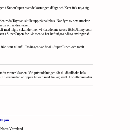
ngen i SuperCupen stämde körningen dåligt och Kent fick nöja sig
en röda Toyotan skulle upp på pallplats. När fyra av sex sträckor
sson om andraplatsen.
ra Leif med några sekunder men vi klarade inte ta oss förbi Jimmy som
sen i SuperCupen för i år men vi har haft några dåliga tävlingar så
ån start till mål. Tävlingen var final i SuperCupen och totalt
t du vinner klassen. Vid prisutdelningen får du då tillbaka hela
en. Efteranmälan är öppen till och med fredag kväll. För efteranmälan
10 jan
i Norra Värmland.