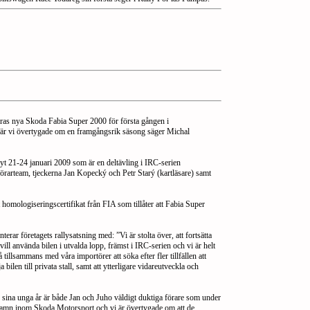
nteras nya Skoda Fabia Super 2000 för första gången i
y är vi övertygade om en framgångsrik säsong säger Michal
t 21-24 januari 2009 som är en deltävling i IRC-serien
förarteam, tjeckerna Jan Kopecký och Petr Starý (kartläsare) samt
 homologiseringscertifikat från FIA som tillåter att Fabia Super
r företagets rallysatsning med: ”Vi är stolta över, att fortsätta
l använda bilen i utvalda lopp, främst i IRC-serien och vi är helt
lsammans med våra importörer att söka efter fler tillfällen att
ilen till privata stall, samt att ytterligare vidareutveckla och
sina unga år är både Jan och Juho väldigt duktiga förare som under
e namn inom Skoda Motorsport och vi är övertygade om att de