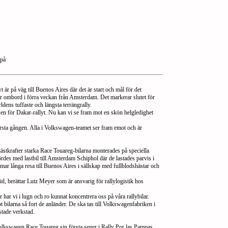
 på
r på väg till Buenos Aires där det är start och mål för det
var ombord i förra veckan från Amsterdam. Det markerar slutet för
ldens tuffaste och längsta terrängrally.
sen för Dakar-rallyt. Nu kan vi se fram mot en skön helgledighet
rsta gången. Alla i Volkswagen-teamet ser fram emot och är
ästkrafter starka Race Touareg-bilarna monterades på speciella
des med lastbil till Amsterdam Schiphol där de lastades parvis i
r långa resa till Buenos Aires i sällskap med fullblodshästar och
tid, berättar Lutz Meyer som är ansvarig för rallylogistik hos
 har vi i lugn och ro kunnat koncentrera oss på våra rallybilar.
bilarna så fort de anländer. De ska tas till Volkswagenfabriken i
tade verkstad.
lkswagen Race Touareg sin första seger i Rally Por las Pampas.