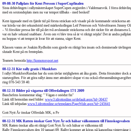
09-08-30 Pallplats för Kent Persson i SuperCupfinalen
Sista deltävlingen i rallymästerskapet SuperCupen avgjordes i Valdemarsvik. I förra deltävli
med en sextondeplats men nu var tempot tillbaks - med besked!
Kent öppnade med en fjärde tid på första sträckan och visade på de kommande sträckorna att d
var körda var det sekundstrid med märkeskollegan Leif Peterson och Volvoföraren Jimmy Ol
– Vi försökte pressa lite till på det två avslutande sträckorna och det räckte för att distanse
var en halv sekund snabbare. Även om vi blev trea så är vi riktigt nöjda! Det är andra pallplat
nu hoppas vi att tempot är kvar för att stanna, säger Kent.
Klassen vanns av Joakim Rydholm som gjorde en riktigt bra insats och dominerade tävlingen fr
slutade Kent på en femteplats.
Teamets hemsida
http://kpmotorsport.net
08-12-31 Kör rally gratis i Munkfors
I rallyt MunkforsRundan har du som tävlar möjligheten att åka gratis. Detta förutsätter dock at
startavgiften. För att göra rallyt ännu mer attraktivt slopar vi nu också efteranmälningsavgift
ring 070-543 59 40.
08-12-31 Bilder på vägarna till Offerdalingen 17/1 2009
Banchefens kommentar idag: " Vägan e onödut fin"
Länk till hemsidan med bilder:
www3.idrottonline.se/default.aspx?id=30437
Länk till inbjudan
www3.idrottonline.se/templates/PageWide.aspx?id=245641
Gott Nytt År önskar Offerdals MK, n Pe
08-12-31 MK Ratten önskar Gott Nytt År och hälsar välkommen till Finnskogsvalsen 
MK Ratten önskar alla ett riktigt Gott Nytt År och hälsar er välkomna till
Rally Finnskogsvalsen den 10 januari 09. Rallyt kommer att köras på kanonfina vintervägar 