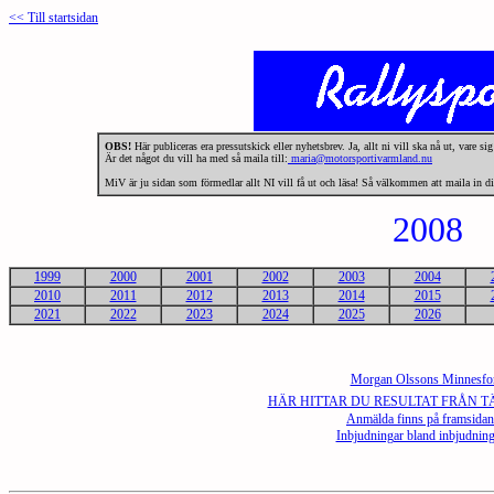
<< Till startsidan
OBS!
Här publiceras era pressutskick eller nyhetsbrev. Ja, allt ni vill ska nå ut, vare si
Är det något du vill ha med så maila till:
maria@motorsportivarmland.nu
MiV är ju sidan som förmedlar allt NI vill få ut och läsa! Så välkommen att maila in di
2008
1999
2000
2001
2002
2003
2004
2010
2011
2012
2013
2014
2015
2021
2022
2023
2024
2025
2026
Morgan Olssons Minnesfo
HÄR HITTAR DU RESULTAT FRÅN T
Anmälda finns på framsida
Inbjudningar bland inbjudnin