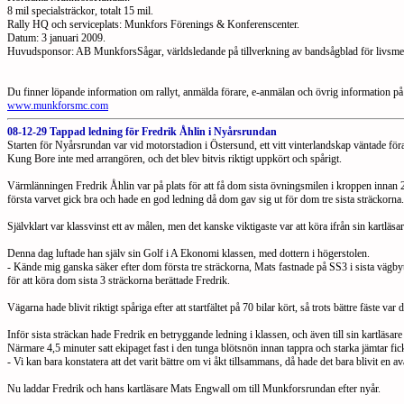
8 mil specialsträckor, totalt 15 mil.
Rally HQ och serviceplats: Munkfors Förenings & Konferenscenter.
Datum: 3 januari 2009.
Huvudsponsor: AB MunkforsSågar, världsledande på tillverkning av bandsågblad för livsmed
Du finner löpande information om rallyt, anmälda förare, e-anmälan och övrig information 
www.munkforsmc.com
08-12-29 Tappad ledning för Fredrik Åhlin i Nyårsrundan
Starten för Nyårsrundan var vid motorstadion i Östersund, ett vitt vinterlandskap väntade fö
Kung Bore inte med arrangören, och det blev bitvis riktigt uppkört och spårigt.
Värmlänningen Fredrik Åhlin var på plats för att få dom sista övningsmilen i kroppen innan 2
första varvet gick bra och hade en god ledning då dom gav sig ut för dom tre sista sträckorna.
Självklart var klassvinst ett av målen, men det kanske viktigaste var att köra ifrån sin kartl
Denna dag luftade han själv sin Golf i A Ekonomi klassen, med dottern i högerstolen.
- Kände mig ganska säker efter dom första tre sträckorna, Mats fastnade på SS3 i sista vägbyte
för att köra dom sista 3 sträckorna berättade Fredrik.
Vägarna hade blivit riktigt spåriga efter att startfältet på 70 bilar kört, så trots bättre fäste var
Inför sista sträckan hade Fredrik en betryggande ledning i klassen, och även till sin kartläsar
Närmare 4,5 minuter satt ekipaget fast i den tunga blötsnön innan tappra och starka jämtar fi
- Vi kan bara konstatera att det varit bättre om vi åkt tillsammans, då hade det bara blivit en
Nu laddar Fredrik och hans kartläsare Mats Engwall om till Munkforsrundan efter nyår.