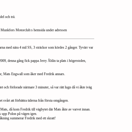
el och trä.
på Munkfors Motorclub:s hemsida under adressen
rarna med nära 4 mil SS, 3 sträckor som kördes 2 gånger. Tyvärr var
009, denna gång fick pappa Jerry Åhlin ta plats i högerstolen,
äsare, Mats Engwall som åker med Fredrik annars.
t och förlorade närmare 3 minuter, så var rätt lugn då vi åkte iväg
 det svårt att förbättra tiderna från första omgången.
e Mats, då kom Fredrik till vägbytet där Mats åkte av varvet innan.
ck upp Polon på vägen igen.
 avåkning summerar Fredrik med ett skratt!