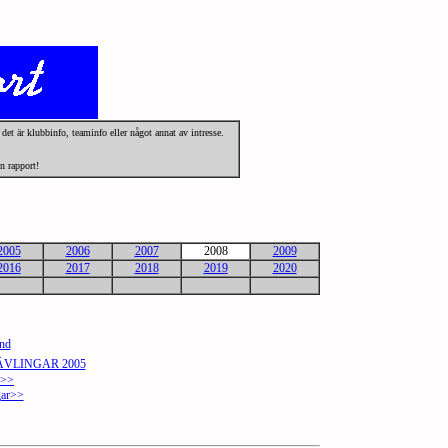
g det är klubbinfo, teaminfo eller något annat av intresse.
n rapport!
2005
2006
2007
2008
2009
2016
2017
2018
2019
2020
nd
ÄVLINGAR 2005
n>>
gar>>