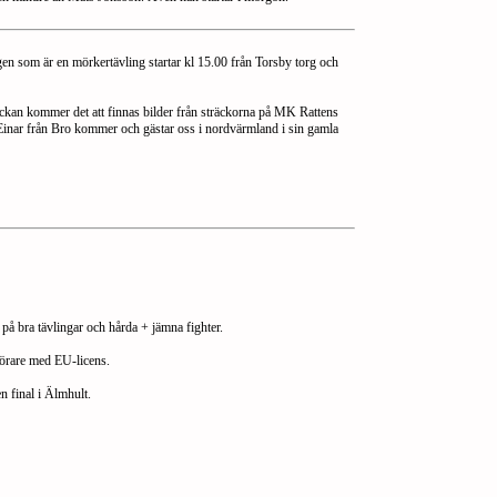
gen som är en mörkertävling startar kl 15.00 från Torsby torg och
eckan kommer det att finnas bilder från sträckorna på MK Rattens
en Einar från Bro kommer och gästar oss i nordvärmland i sin gamla
på bra tävlingar och hårda + jämna fighter.
 förare med EU-licens.
n final i Älmhult.