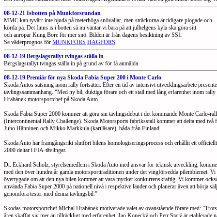
08-12-21 Isbotten på Munkforsrundan
MMC kan tyvärr inte bjuda på meterhöga snövallar, men sträckorna är tidigare plogade och
körda på. Det finns is i botten så nu väntar vi bara på att julhelgens kyla ska göra sitt
och anropar Kung Bore för mer snö. Bilden är från dagens besiktning av SS1.
Se väderprognos för
MUNKFORS
HAGFORS
08-12-19 Bergslagsrallyt tvingas ställa in
Bergslagsrallyt tvingas ställa in på grund av för få anmälda
08-12-19 Premiär för nya Skoda Fabia Super 200 i Monte Carlo
Skoda Autos satsning inom rally fortsätter. Efter en tid av intensivt utvecklingsarbete prese
tävlingssammanhang. "Med ny bil, duktiga förare och ett stall med lång erfarenhet inom rall
Hrabánek motorsportchef på Skoda Auto."
Skoda Fabia Super 2000 kommer att göra sin tävlingsdebut i det kommande Monte Carlo-rally
(Intercontinental Rally Challenge). Skoda Motorsports fabriksstall kommer att delta med två 
Juho Hänninen och Mikko Markkula (kartläsare), båda från Finland.
Skoda Auto har framgångsrikt slutfört bilens homologiseringsprocess och erhållit ett officiellt
2000 deltar i FIA-tävlingar.
Dr. Eckhard Scholz, styrelsemedlem i Skoda Auto med ansvar för teknisk utveckling, kommentera
med den över hundra år gamla motorsporttraditionen under det vingförsedda pilemblemet. Vi vil
övertygade om att den nya bilen kommer att vara mycket konkurrenskraftig. Vi kommer också til
använda Fabia Super 2000 på nationell nivå i respektive länder och planerar även att börja sälja b
genomföra tester med denna tävlingsbil.”
Skodas motorsportchef Michal Hrabánek motiverade valet av ovanstående förare med: ”Trots 
åren skaffat sig mer än tillräckligt med erfarenhet. Jan Kopecký och Petr Starý är etablerad