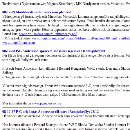
Totalvinnare i Nyårsrundan var; Magnus Strömberg / MK Nordjämten med en Mitsubishi Ev
08-12-29 MunkforsRundan körs som planerat
Vädret pekar på fortsatt kyla och Munkfors Motorclub kommer att genomföra rallytävlinge
något i längd, en kort sträcka styks helt och två starter flyttas. Totalt handlar det om tio kil
tinat fram grus över hela vägen. Det långt i från något drömrally med snötäckta omgivningar 
inslag av grus i vissa partier. Förarna uppmanas ladda med kort dubbutstick på vintersulorna!
Lottad lista:
www.resultatdata.com/Munkforsentry.pdf
PM/Startbekräftelse:
www.munkforsmc.com/mfsmr09/MunkforsRundan2009_pm1_startbekr
www.munkforsmc.com
08-12-28 P-G Andersson spräckte Jonssons segersvit i Romsjulsrallyt
För fjärde året i rad går segern i det norska Romjulsrallyt till Sverige. De tre sista åren h
som slog vår "rallyräv" och vann.
P-G och Jonas Andersson kom till start i Bernard Kongsruds WRC-skoda. Den andra Skodan
Solberg.
- "Jag gick ut lite försiktigt och kände lite på bilen" berättar P-G. "Därefter ökade jag tempot o
Vilket vi även såg tidsmässigt. Första två sträckorna tappade P-G, som körde rallyt för fö
var de sekundlika, där Henning slog svenskarna med en futtig sekund per sträcka. När Henni
det hela klart. P-G och Jonas vann rallyt, 1.03,0 sekunder före Mats Jonsson.
Mer info hittar du på
www.pgandersson.se
08-12-27 P-G och Jonas Andersson till start i Romjulsrallyt 28/12
Då var det klart att även P-G Andersson och hans co-driver Jonas kommer till start i årets up
Han kommer till start i Bernard Konsgsruds ena WRC-Skoda. Den andra Skodan kommer Henni
kamp om segern i årets norska Rally. Fjolårets vinnare, som förövrigt gjorde hattrick, var i